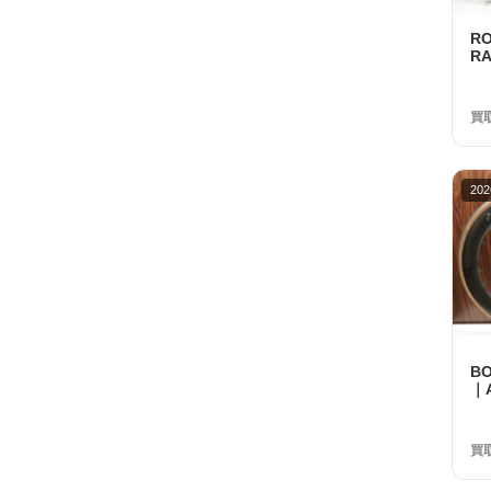
R
RA
ー
中
買
202
B
｜A
フ
ト
買