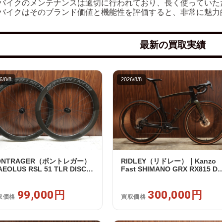
バイクのメンテナンスは適切に行われており、長く使っていた
バイクはそのブランド価値と機能性を評価すると、非常に魅力
最新の買取実績
6/8/8
2026/8/8
ONTRAGER（ボントレガー）
RIDLEY（リドレー）｜Kanzo
EOLUS RSL 51 TLR DISC
Fast SHIMANO GRX RX815 Di
マノフリー 11/12s対応 ホイー
1X11S S 2025年｜美品｜買取金
セット｜中古｜買取金額
額 300,000円
,000円
99,000円
300,000円
取価格
買取価格