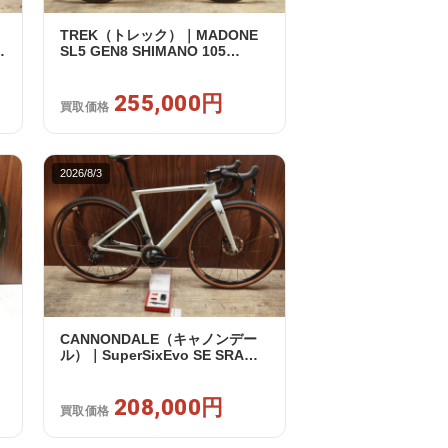
TREK（トレック）｜MADONE
SL5 GEN8 SHIMANO 105
買
R7120 2X12S M/L 2026年｜アウ
トレット品｜買取金額 255,000
円
255,000円
買取価格
2026/8/3
CANNONDALE（キャノンデー
ル）｜SuperSixEvo SE SRAM
RIVAL E-TAP AXS 2X12S DT
Swiss CR1600 SPLINE 51 2023
年｜美品｜買取金額 208,000円
208,000円
買取価格