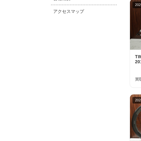
202
アクセスマップ
T
2
円
買
202