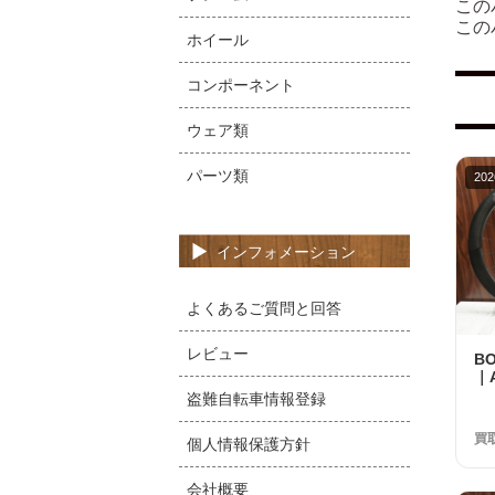
この
この
ホイール
コンポーネント
ウェア類
パーツ類
202
インフォメーション
よくあるご質問と回答
レビュー
B
｜A
シ
盗難自転車情報登録
ル
99
買
個人情報保護方針
会社概要