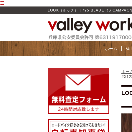
☰
LOOK（ルック）｜795 BLADE RS CAMPAGNO
ホーム
Va
ホー
2X1
LO