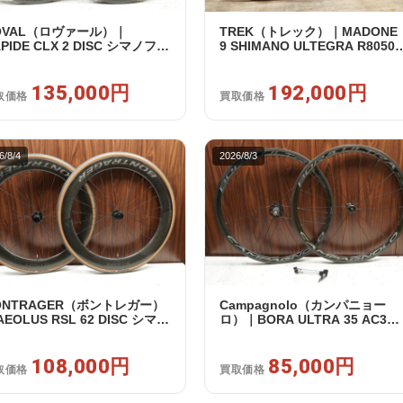
OVAL（ロヴァール）｜
TREK（トレック）｜MADONE
PIDE CLX 2 DISC シマノフリ
9 SHIMANO ULTEGRA R8050
 11/12s対応 ホイールセット｜
Di2 2X11S 50 2016年｜美品｜
古｜買取金額 135,000円
取金額 192,000円
135,000円
192,000円
取価格
買取価格
6/8/4
2026/8/3
ONTRAGER（ボントレガー）
Campagnolo（カンパニョー
EOLUS RSL 62 DISC シマノ
ロ）｜BORA ULTRA 35 AC3
リー 11/12s対応 ホイールセッ
RIM カンパフリー 9～12s対応
｜中古｜買取金額 108,000円
ホイールセット｜美品｜買取金
108,000円
額 85,000円
85,000円
取価格
買取価格