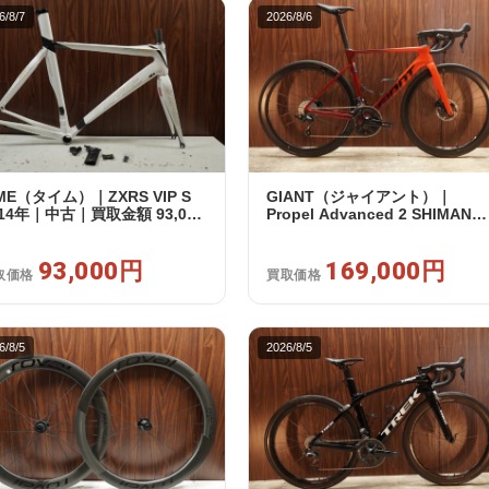
6/8/7
2026/8/6
IME（タイム）｜ZXRS VIP S
GIANT（ジャイアント）｜
014年｜中古｜買取金額 93,000
Propel Advanced 2 SHIMANO
105 R7120 2X12S S 2024年｜
品｜買取金額 169,000円
93,000円
169,000円
取価格
買取価格
6/8/5
2026/8/5