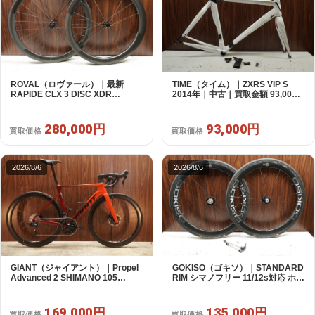
ROVAL（ロヴァール）｜最新
TIME（タイム）｜ZXRS VIP S
RAPIDE CLX 3 DISC XDR
2014年｜中古｜買取金額 93,000
SRAM12s対応 ホイールセット｜
円
美品｜買取金額 280,000円
280,000円
93,000円
買取価格
買取価格
2026/8/6
2026/8/6
GIANT（ジャイアント）｜Propel
GOKISO（ゴキソ）｜STANDARD
Advanced 2 SHIMANO 105
RIM シマノフリー 11/12s対応 ホイ
R7120 2X12S S 2024年｜美品｜
ールセット｜美品｜買取金額
買取金額 169,000円
135,000円
169,000円
135,000円
買取価格
買取価格