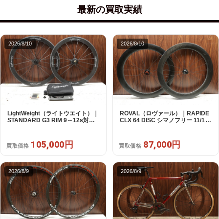
最新の買取実績
2026/8/10
2026/8/10
ROVAL（ロヴァール）｜RAPIDE
LightWeight（ライトウエイト）｜
CLX 64 DISC シマノフリー 11/12s
STANDARD G3 RIM 9～12s対応
対応 ホイールセット｜中古｜買取
ホイールセット 10s付属｜極上品
金額 87,000円
｜買取金額 105,000円
87,000円
105,000円
買取価格
買取価格
2026/8/9
2026/8/9