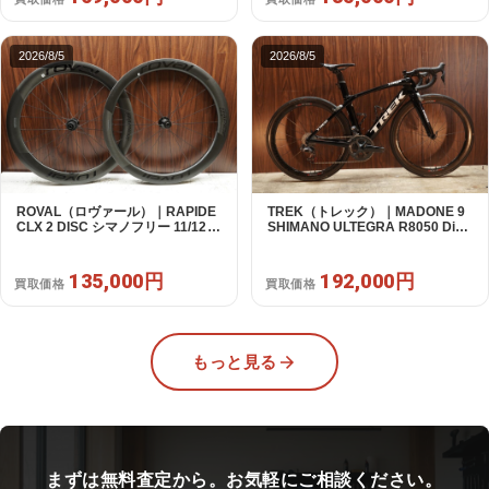
2026/8/5
2026/8/5
ROVAL（ロヴァール）｜RAPIDE
TREK（トレック）｜MADONE 9
CLX 2 DISC シマノフリー 11/12s
SHIMANO ULTEGRA R8050 Di2
対応 ホイールセット｜中古｜買取
2X11S 50 2016年｜美品｜買取金
金額 135,000円
額 192,000円
135,000円
192,000円
買取価格
買取価格
もっと見る
まずは無料査定から。お気軽にご相談ください。