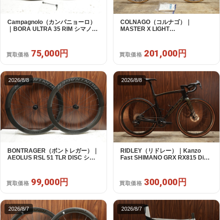
Campagnolo（カンパニョーロ）
COLNAGO（コルナゴ）｜
｜BORA ULTRA 35 RIM シマノフ
MASTER X LIGHT
リー 11/12s対応 ホイールセット｜
CAMPAGNOLO CHOLUS 2X11S
超美品｜買取金額 75,000円
SHAMAL ULTRA C15 530 2013頃
年｜美品｜買取金額 201,000円
75,000円
201,000円
買取価格
買取価格
2026/8/8
2026/8/8
BONTRAGER（ボントレガー）｜
RIDLEY（リドレー）｜Kanzo
AEOLUS RSL 51 TLR DISC シマ
Fast SHIMANO GRX RX815 Di2
ノフリー 11/12s対応 ホイールセッ
1X11S S 2025年｜美品｜買取金額
ト｜中古｜買取金額 99,000円
300,000円
99,000円
300,000円
買取価格
買取価格
2026/8/7
2026/8/7