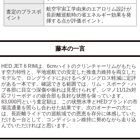
航空宇宙工学由来のエアロリム設計が
査定のプラスポ
長距離巡航時の省エネルギー効果を発
イント
揮する点が評価ポイント。
藤本の一言
HED JET 6 RIMは、6cmハイトのクリンチャーリムがもたら
す空力特性と、平地巡航での安定した推進力維持を両立した
モデルで、ロングライドにおけるペダリングロス軽減に定評
がある一本です。確認できる範囲では、リム・スポーク・ハ
ブ各部に目立つ深傷や振れは見受けられず、シマノ11/12s対
応フリーボディの嵌合部も良好な状態を保っています。
83,000円という査定額は、この状態水準とHEDブランドの市
場流通量を照らし合わせた結果です。次のオーナーの方に
は、長距離ライドでの巡航域での恩恵を存分に体感していた
だける一台として、コンディション維持に努めながら走り込
んでいただければと思います。