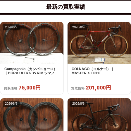
最新の買取実績
2026/8/9
2026/8/9
Campagnolo（カンパニョーロ）
COLNAGO（コルナゴ）｜
｜BORA ULTRA 35 RIM シマノフ
MASTER X LIGHT
リー 11/12s対応 ホイールセット｜
CAMPAGNOLO CHOLUS 2X11S
超美品｜買取金額 75,000円
SHAMAL ULTRA C15 530 2013頃
年｜美品｜買取金額 201,000円
75,000円
201,000円
買取価格
買取価格
2026/8/8
2026/8/8