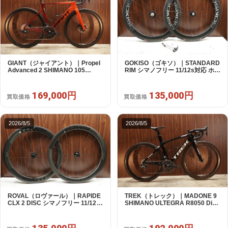
GIANT（ジャイアント）｜Propel
GOKISO（ゴキソ）｜STANDARD
Advanced 2 SHIMANO 105
RIM シマノフリー 11/12s対応 ホイ
R7120 2X12S S 2024年｜美品｜
ールセット｜美品｜買取金額
買取金額 169,000円
135,000円
169,000円
135,000円
買取価格
買取価格
2026/8/5
2026/8/5
ROVAL（ロヴァール）｜RAPIDE
TREK（トレック）｜MADONE 9
CLX 2 DISC シマノフリー 11/12s
SHIMANO ULTEGRA R8050 Di2
対応 ホイールセット｜中古｜買取
2X11S 50 2016年｜美品｜買取金
金額 135,000円
額 192,000円