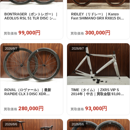
BONTRAGER（ボントレガー）｜
RIDLEY（リドレー）｜Kanzo
AEOLUS RSL 51 TLR DISC シマ
Fast SHIMANO GRX RX815 Di2
ノフリー 11/12s対応 ホイールセッ
1X11S S 2025年｜美品｜買取金額
ト｜中古｜買取金額 99,000円
300,000円
99,000円
300,000円
買取価格
買取価格
2026/8/7
2026/8/7
ROVAL（ロヴァール）｜最新
TIME（タイム）｜ZXRS VIP S
RAPIDE CLX 3 DISC XDR
2014年｜中古｜買取金額 93,000
SRAM12s対応 ホイールセット｜
円
美品｜買取金額 280,000円
280,000円
93,000円
買取価格
買取価格
2026/8/6
2026/8/6