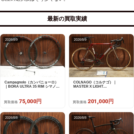
最新の買取実績
2026/8/9
2026/8/9
Campagnolo（カンパニョーロ）
COLNAGO（コルナゴ）｜
｜BORA ULTRA 35 RIM シマノフ
MASTER X LIGHT
リー 11/12s対応 ホイールセット｜
CAMPAGNOLO CHOLUS 2X11S
超美品｜買取金額 75,000円
SHAMAL ULTRA C15 530 2013頃
年｜美品｜買取金額 201,000円
75,000円
201,000円
買取価格
買取価格
2026/8/8
2026/8/8