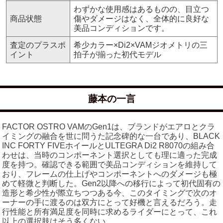
わずかな使用感はあるものの、目立つ
商品状態
傷やダメージはなく、全体的に良好な
美品コンディションです。
査定のプラスポ
希少カラー×Di2×VAMジオメトリの三
イント
拍子が揃った初代モデル
藤本の一言
FACTOR OSTRO VAMのGen1は、ブランドがエアロとクラ
イミングの融合を世に問うた記念碑的な一台であり、BLACK
INC FORTY FIVEホイールとULTEGRA Di2 R8070の組み合
わせは、当時のコンポーネント選択としても理に適った完成
度を持つ。確認できる範囲で美品コンディションを維持して
おり、フレームの仕上げやコンポーネントへのダメージも極
めて軽微と判断した。Gen2以降への移行によって初代固有の
造形と希少性が際立ちつつある今、このタイミングで次のオ
ーナーの手に渡るのは双方にとって好機と言えるだろう。走
行性能と所有満足度を同時に求めるライダーにとって、これ
以上の選択肢はそう多くない。