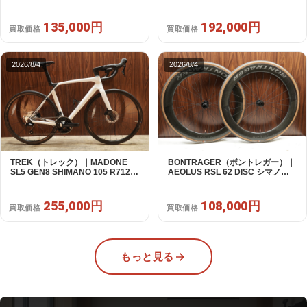
対応 ホイールセット｜中古｜買取
2X11S 50 2016年｜美品｜買取金
金額 135,000円
額 192,000円
135,000円
192,000円
買取価格
買取価格
2026/8/4
2026/8/4
TREK（トレック）｜MADONE
BONTRAGER（ボントレガー）｜
SL5 GEN8 SHIMANO 105 R7120
AEOLUS RSL 62 DISC シマノフ
2X12S M/L 2026年｜アウトレット
リー 11/12s対応 ホイールセット｜
品｜買取金額 255,000円
中古｜買取金額 108,000円
255,000円
108,000円
買取価格
買取価格
もっと見る