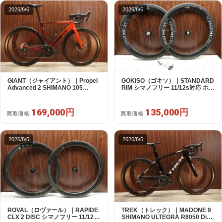
2026/8/6
2026/8/6
GIANT（ジャイアント）｜Propel
GOKISO（ゴキソ）｜STANDARD
Advanced 2 SHIMANO 105
RIM シマノフリー 11/12s対応 ホイ
R7120 2X12S S 2024年｜美品｜
ールセット｜美品｜買取金額
買取金額 169,000円
135,000円
169,000円
135,000円
買取価格
買取価格
2026/8/5
2026/8/5
ROVAL（ロヴァール）｜RAPIDE
TREK（トレック）｜MADONE 9
CLX 2 DISC シマノフリー 11/12s
SHIMANO ULTEGRA R8050 Di2