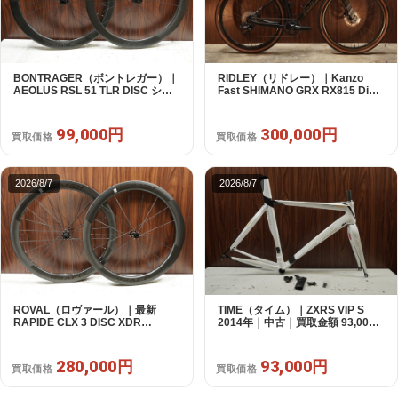
BONTRAGER（ボントレガー）｜
RIDLEY（リドレー）｜Kanzo
AEOLUS RSL 51 TLR DISC シマ
Fast SHIMANO GRX RX815 Di2
ノフリー 11/12s対応 ホイールセッ
1X11S S 2025年｜美品｜買取金額
ト｜中古｜買取金額 99,000円
300,000円
99,000円
300,000円
買取価格
買取価格
2026/8/7
2026/8/7
ROVAL（ロヴァール）｜最新
TIME（タイム）｜ZXRS VIP S
RAPIDE CLX 3 DISC XDR
2014年｜中古｜買取金額 93,000
SRAM12s対応 ホイールセット｜
円
美品｜買取金額 280,000円
280,000円
93,000円
買取価格
買取価格