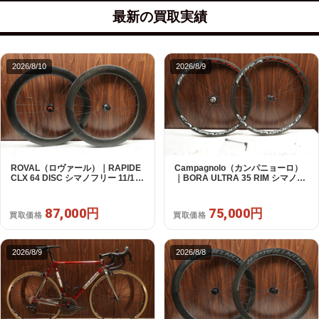
最新の買取実績
2026/8/10
2026/8/9
ROVAL（ロヴァール）｜RAPIDE
Campagnolo（カンパニョーロ）
CLX 64 DISC シマノフリー 11/12s
｜BORA ULTRA 35 RIM シマノフ
対応 ホイールセット｜中古｜買取
リー 11/12s対応 ホイールセット｜
金額 87,000円
超美品｜買取金額 75,000円
87,000円
75,000円
買取価格
買取価格
2026/8/9
2026/8/8