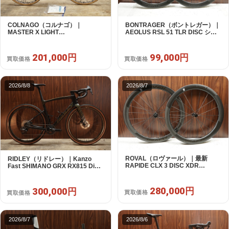
COLNAGO（コルナゴ）｜
BONTRAGER（ボントレガー）｜
MASTER X LIGHT
AEOLUS RSL 51 TLR DISC シマ
CAMPAGNOLO CHOLUS 2X11S
ノフリー 11/12s対応 ホイールセッ
SHAMAL ULTRA C15 530 2013頃
ト｜中古｜買取金額 99,000円
年｜美品｜買取金額 201,000円
201,000円
99,000円
買取価格
買取価格
2026/8/8
2026/8/7
ROVAL（ロヴァール）｜最新
RIDLEY（リドレー）｜Kanzo
RAPIDE CLX 3 DISC XDR
Fast SHIMANO GRX RX815 Di2
SRAM12s対応 ホイールセット｜
1X11S S 2025年｜美品｜買取金額
美品｜買取金額 280,000円
300,000円
280,000円
300,000円
買取価格
買取価格
2026/8/7
2026/8/6