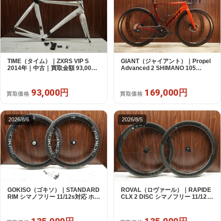
TIME（タイム）｜ZXRS VIP S
GIANT（ジャイアント）｜Propel
2014年｜中古｜買取金額 93,000
Advanced 2 SHIMANO 105
円
R7120 2X12S S 2024年｜美品｜
買取金額 169,000円
93,000円
169,000円
買取価格
買取価格
2026/8/6
2026/8/5
GOKISO（ゴキソ）｜STANDARD
ROVAL（ロヴァール）｜RAPIDE
RIM シマノフリー 11/12s対応 ホイ
CLX 2 DISC シマノフリー 11/12s
ールセット｜美品｜買取金額
対応 ホイールセット｜中古｜買取
135,000円
金額 135,000円