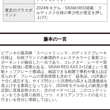
2024年モデル・SRAM RED搭載・フ
査定のプラスポ
ルディスク仕様の希少性が査定を押し
イント
上げた
藤本の一言
ビアンキの最高峰「スペシャリッシマ」のディスクブレーキ
仕様は、伝統ブランドの象徴的チェレステカラーと最新コン
ポーネントが融合した一台であり、コレクター・レーサー双
方から根強い需要がある。SRAM RED AXS 2×12速という電
動トップグレード構成は、確認できる範囲で摩耗や傷もほぼ
見られず、フレームの塗装状態も含めて「超美品」の評価が
十分に成立する。サイズ55という汎用性の高さも流通価値を
底上げする要因となっており、2024年モデルゆえの鮮度が査
定額に直接反映された。次のオーナーには、このコンディシ
ョンをできる限り維持しつつ、イタリアンブランドの走りと
佇まいを存分に堪能してほしい。