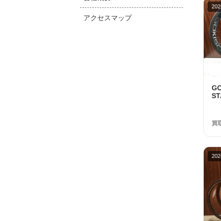
202
アクセスマップ
G
S
1
品
買
202