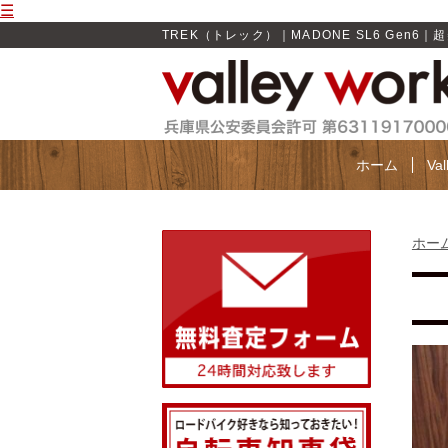
☰
TREK（トレック）｜MADONE SL6 Gen6｜超美
ホーム
Va
ホー