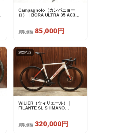
Campagnolo（カンパニョー
ノ
ロ）｜BORA ULTRA 35 AC3
ッ
RIM カンパフリー 9～12s対応
ホイールセット｜美品｜買取金
額 85,000円
85,000円
買取価格
2026/8/2
WILIER（ウィリエール）｜
FILANTE SL SHIMANO
セ
ULTEGRA R8170 DI2 2X12S S
2025年｜超美品｜買取金額
320,000円
320,000円
買取価格