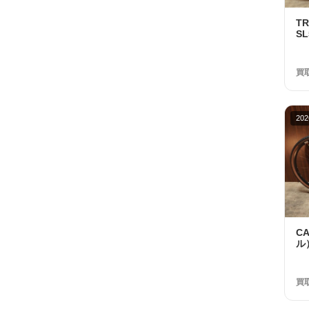
T
SL
R7
ト
円
買
202
C
ル）
RI
Sw
年
買