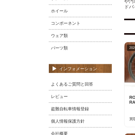
や汚
ドバ
ホイール
コンポーネント
ウェア類
パーツ類
202
インフォメーション
よくあるご質問と回答
レビュー
R
RA
S
盗難自転車情報登録
美
買
個人情報保護方針
会社概要