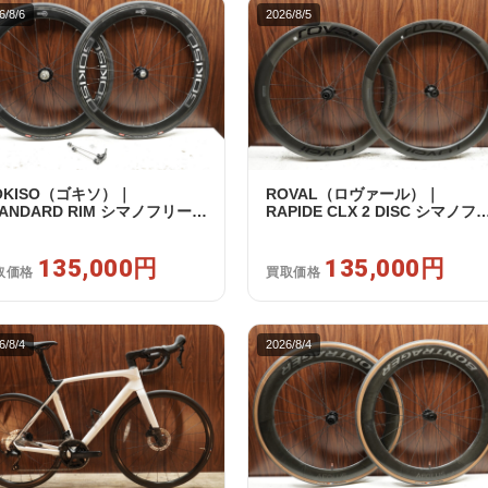
6/8/6
2026/8/5
OKISO（ゴキソ）｜
ROVAL（ロヴァール）｜
TANDARD RIM シマノフリー
RAPIDE CLX 2 DISC シマノフ
1/12s対応 ホイールセット｜美
ー 11/12s対応 ホイールセット
｜買取金額 135,000円
中古｜買取金額 135,000円
135,000円
135,000円
取価格
買取価格
6/8/4
2026/8/4