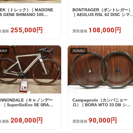
REK（トレック）｜MADONE
BONTRAGER（ボントレガー）
5 GEN8 SHIMANO 105
｜AEOLUS RSL 62 DISC シマ
120 2X12S M/L 2026年｜アウ
フリー 11/12s対応 ホイールセ
レット品｜買取金額 255,000
ト｜中古｜買取金額 108,000円
255,000円
108,000円
取価格
買取価格
6/8/3
2026/8/2
ANNONDALE（キャノンデー
Campagnolo（カンパニョー
｜SuperSixEvo SE SRAM
ロ）｜BORA WTO 33 DB シマ
VAL E-TAP AXS 2X12S DT
ノフリー 11/12s対応 ホイール
iss CR1600 SPLINE 51 2023
ット｜美品｜買取金額 90,000円
｜美品｜買取金額 208,000円
208,000円
90,000円
取価格
買取価格