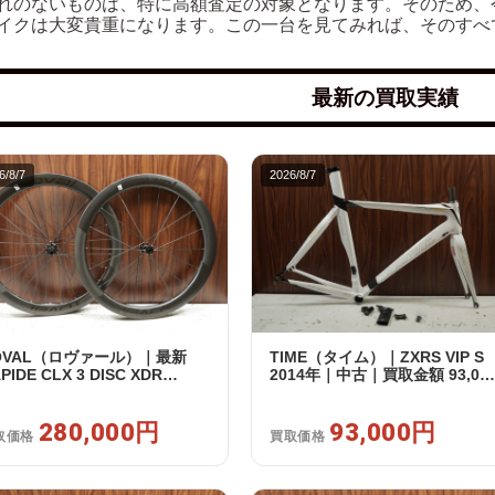
れのないものは、特に高額査定の対象となります。そのため、
イクは大変貴重になります。この一台を見てみれば、そのすべ
最新の買取実績
6/8/7
2026/8/7
OVAL（ロヴァール）｜最新
TIME（タイム）｜ZXRS VIP S
PIDE CLX 3 DISC XDR
2014年｜中古｜買取金額 93,00
RAM12s対応 ホイールセット｜
円
品｜買取金額 280,000円
280,000円
93,000円
取価格
買取価格