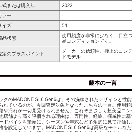
年式または購入年
2022
カラー
-
サイズ
54
使用頻度が非常に少なく、目立
商品状態
品コンディションです。
メーカーの信頼性、極上のコン
査定のプラスポイント
ドモデル
藤本の一言
ックのMADONE SL6 Gen6は、その洗練されたデザイン
られているのが、今回査定対象となったこちらの一台。使用頻
傷や汚れが一切見受けられません。これぞまさしく超美品コン
他店舗より高く評価される理由は、専門性、経験、権威性に基
ードバイクを筆頭に、シーズンや年式など多角的に見て評価し
格を設定しています。MADONE SL6 Gen6は高級なモデ