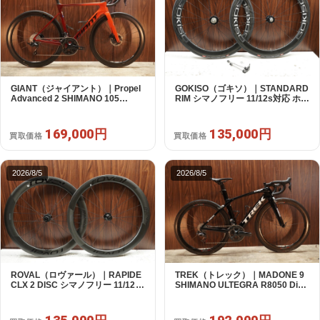
GIANT（ジャイアント）｜Propel
GOKISO（ゴキソ）｜STANDARD
Advanced 2 SHIMANO 105
RIM シマノフリー 11/12s対応 ホイ
R7120 2X12S S 2024年｜美品｜
ールセット｜美品｜買取金額
買取金額 169,000円
135,000円
169,000円
135,000円
買取価格
買取価格
2026/8/5
2026/8/5
ROVAL（ロヴァール）｜RAPIDE
TREK（トレック）｜MADONE 9
CLX 2 DISC シマノフリー 11/12s
SHIMANO ULTEGRA R8050 Di2
対応 ホイールセット｜中古｜買取
2X11S 50 2016年｜美品｜買取金
金額 135,000円
額 192,000円