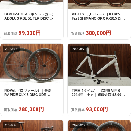
BONTRAGER（ボントレガー）｜
RIDLEY（リドレー）｜Kanzo
AEOLUS RSL 51 TLR DISC シマ
Fast SHIMANO GRX RX815 Di2
ノフリー 11/12s対応 ホイールセッ
1X11S S 2025年｜美品｜買取金額
ト｜中古｜買取金額 99,000円
300,000円
99,000円
300,000円
買取価格
買取価格
2026/8/7
2026/8/7
ROVAL（ロヴァール）｜最新
TIME（タイム）｜ZXRS VIP S
RAPIDE CLX 3 DISC XDR
2014年｜中古｜買取金額 93,000
SRAM12s対応 ホイールセット｜
円
美品｜買取金額 280,000円
280,000円
93,000円
買取価格
買取価格
2026/8/6
2026/8/6