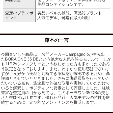
美品コンディションです。
査定のプラスポ
美品レベルの状態、高品質ブランド、
イント
人気モデル、郵送買取の利用
藤本の一言
今回査定した商品は、名門メーカーCampagnoloが生み出し
たBORA ONE 35 DBという絶大な人気を誇るモデルで、しか
も11/12sシマノフリーという欲しかった方も多かったであろ
う設定となっております。また、わずかな使用感はございま
すが、良好かつ美品と判断できる状態が確認できるため、高
評価とさせていただきました。さらに郵送買取を行っていた
だいている点も、迅速且つ的確な取引を実施していただけて
いると解釈し、ポジティブな要素として評価しました。経験
豊富な査定員の目から見ても、このボーラワン35 DBの美し
さと機能性は圧巻です。優れた品質、人気モデルの特性を継
続するために、定期的なメンテナンスを推奨します。