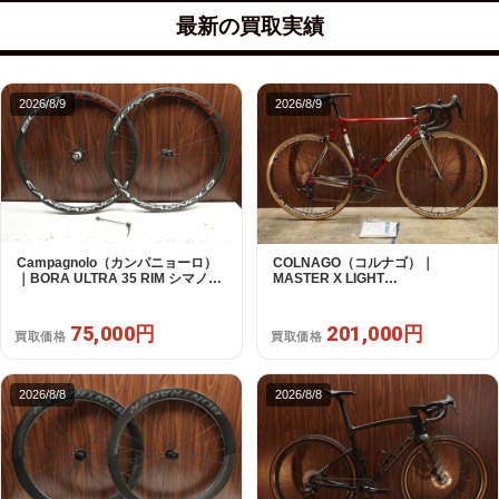
最新の買取実績
2026/8/9
2026/8/9
Campagnolo（カンパニョーロ）
COLNAGO（コルナゴ）｜
｜BORA ULTRA 35 RIM シマノフ
MASTER X LIGHT
リー 11/12s対応 ホイールセット｜
CAMPAGNOLO CHOLUS 2X11S
超美品｜買取金額 75,000円
SHAMAL ULTRA C15 530 2013頃
年｜美品｜買取金額 201,000円
75,000円
201,000円
買取価格
買取価格
2026/8/8
2026/8/8