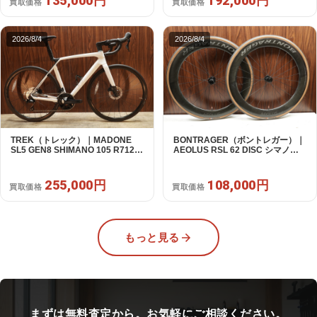
135,000円
192,000円
買取価格
買取価格
2026/8/4
2026/8/4
TREK（トレック）｜MADONE
BONTRAGER（ボントレガー）｜
SL5 GEN8 SHIMANO 105 R7120
AEOLUS RSL 62 DISC シマノフ
2X12S M/L 2026年｜アウトレット
リー 11/12s対応 ホイールセット｜
品｜買取金額 255,000円
中古｜買取金額 108,000円
255,000円
108,000円
買取価格
買取価格
もっと見る
まずは無料査定から。お気軽にご相談ください。