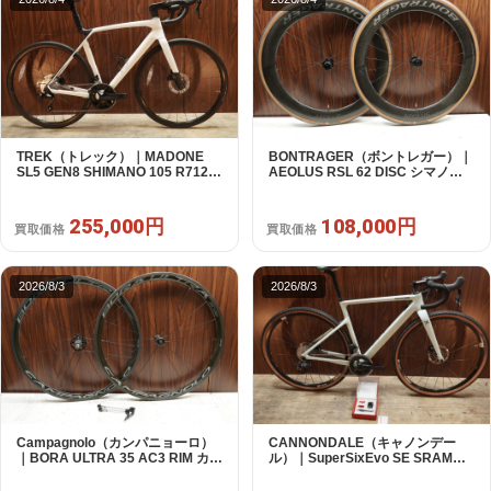
TREK（トレック）｜MADONE
BONTRAGER（ボントレガー）｜
SL5 GEN8 SHIMANO 105 R7120
AEOLUS RSL 62 DISC シマノフ
2X12S M/L 2026年｜アウトレット
リー 11/12s対応 ホイールセット｜
品｜買取金額 255,000円
中古｜買取金額 108,000円
255,000円
108,000円
買取価格
買取価格
2026/8/3
2026/8/3
Campagnolo（カンパニョーロ）
CANNONDALE（キャノンデー
｜BORA ULTRA 35 AC3 RIM カン
ル）｜SuperSixEvo SE SRAM
パフリー 9～12s対応 ホイールセ
RIVAL E-TAP AXS 2X12S DT
ット｜美品｜買取金額 85,000円
Swiss CR1600 SPLINE 51 2023