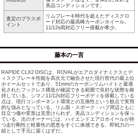
美品コンディションです。
リムブレーキ時代を超えたディスクロ
査定のプラスポ
ード対応の最高峰カーボンホイール。
イント
11/12s両対応フリー搭載が希少。
藤本の一言
RAPIDE CLX2 DISCは、ROVALがエアロダイナミクスとデ
ィスクブレーキ性能を高次元で融合させた現行世代の最上位
ホイールセットであり、51mmのカーボンリムハイトと最適
化されたフックレス構造が確認できる範囲で良好な状態を維
持している。シマノ11/12s対応フリーボディを搭載している
点は、現行コンポーネント環境との互換性という観点で実用
的な強みとなっている。リム面・スポーク・ハブ周辺ともに
目立つ傷や変形は見受けられず、美品コンディションを保っ
ている。次のオーナーには、ハイエンドエアロホイールが持
つ走行剛性と軽量性の恩恵をすぐに体感できる、即戦力の一
組として手元に届くはずだ。