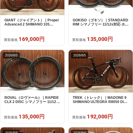
GIANT（ジャイアント）｜Propel
GOKISO（ゴキソ）｜STANDARD
Advanced 2 SHIMANO 105
RIM シマノフリー 11/12s対応 ホイ
R7120 2X12S S 2024年｜美品｜
ールセット｜美品｜買取金額
買取金額 169,000円
135,000円
169,000円
135,000円
買取価格
買取価格
2026/8/5
2026/8/5
ROVAL（ロヴァール）｜RAPIDE
TREK（トレック）｜MADONE 9
CLX 2 DISC シマノフリー 11/12s
SHIMANO ULTEGRA R8050 Di2
対応 ホイールセット｜中古｜買取
2X11S 50 2016年｜美品｜買取金
金額 135,000円
額 192,000円
135,000円
192,000円
買取価格
買取価格
2026/8/4
2026/8/4