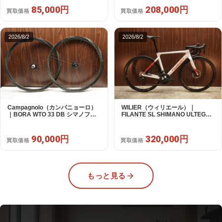
年｜美品｜買取金額 208,000円
85,000円
208,000円
買取価格
買取価格
2026/8/2
2026/8/2
Campagnolo（カンパニョーロ）
WILIER（ウィリエール）｜
｜BORA WTO 33 DB シマノフリ
FILANTE SL SHIMANO ULTEGRA
ー 11/12s対応 ホイールセット｜美
R8170 DI2 2X12S S 2025年｜超
品｜買取金額 90,000円
美品｜買取金額 320,000円
90,000円
320,000円
買取価格
買取価格
もっと見る