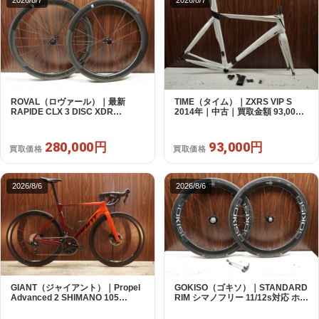
ROVAL（ロヴァール）｜最新
TIME（タイム）｜ZXRS VIP S
RAPIDE CLX 3 DISC XDR
2014年｜中古｜買取金額 93,000
SRAM12s対応 ホイールセット｜
円
美品｜買取金額 280,000円
280,000円
93,000円
買取価格
買取価格
2026/8/6
2026/8/6
GIANT（ジャイアント）｜Propel
GOKISO（ゴキソ）｜STANDARD
Advanced 2 SHIMANO 105
RIM シマノフリー 11/12s対応 ホイ
R7120 2X12S S 2024年｜美品｜
ールセット｜美品｜買取金額
買取金額 169,000円
135,000円