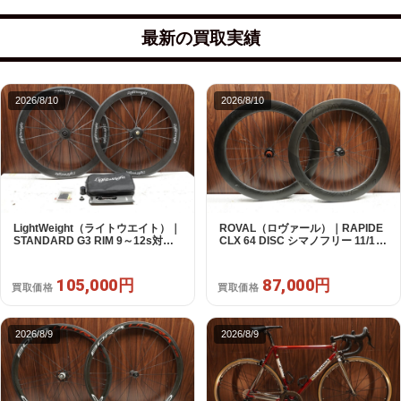
最新の買取実績
2026/8/10
2026/8/10
ROVAL（ロヴァール）｜RAPIDE
LightWeight（ライトウエイト）｜
CLX 64 DISC シマノフリー 11/12s
STANDARD G3 RIM 9～12s対応
対応 ホイールセット｜中古｜買取
ホイールセット 10s付属｜極上品
金額 87,000円
｜買取金額 105,000円
87,000円
105,000円
買取価格
買取価格
2026/8/9
2026/8/9