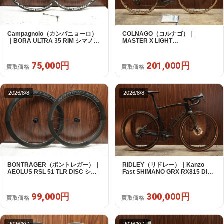
Campagnolo（カンパニョーロ）
COLNAGO（コルナゴ）｜
｜BORA ULTRA 35 RIM シマノフ
MASTER X LIGHT
リー 11/12s対応 ホイールセット｜
CAMPAGNOLO CHOLUS 2X11S
超美品｜買取金額 75,000円
SHAMAL ULTRA C15 530 2013頃
年｜美品｜買取金額 201,000円
75,000円
201,000円
買取価格
買取価格
2026/8/8
2026/8/8
BONTRAGER（ボントレガー）｜
RIDLEY（リドレー）｜Kanzo
AEOLUS RSL 51 TLR DISC シマ
Fast SHIMANO GRX RX815 Di2
ノフリー 11/12s対応 ホイールセッ
1X11S S 2025年｜美品｜買取金額
ト｜中古｜買取金額 99,000円
300,000円
99,000円
300,000円
買取価格
買取価格
2026/8/7
2026/8/7