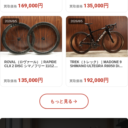
169,000円
135,000円
買取価格
買取価格
2026/8/5
2026/8/5
ROVAL（ロヴァール）｜RAPIDE
TREK（トレック）｜MADONE 9
CLX 2 DISC シマノフリー 11/12s
SHIMANO ULTEGRA R8050 Di2
対応 ホイールセット｜中古｜買取
2X11S 50 2016年｜美品｜買取金
金額 135,000円
額 192,000円
135,000円
192,000円
買取価格
買取価格
もっと見る