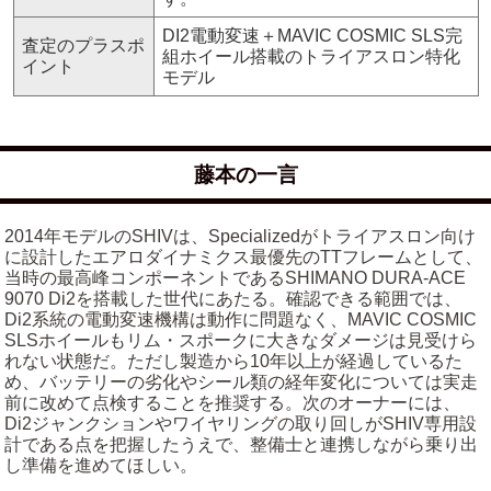
DI2電動変速＋MAVIC COSMIC SLS完
査定のプラスポ
組ホイール搭載のトライアスロン特化
イント
モデル
藤本の一言
2014年モデルのSHIVは、Specializedがトライアスロン向け
に設計したエアロダイナミクス最優先のTTフレームとして、
当時の最高峰コンポーネントであるSHIMANO DURA-ACE
9070 Di2を搭載した世代にあたる。確認できる範囲では、
Di2系統の電動変速機構は動作に問題なく、MAVIC COSMIC
SLSホイールもリム・スポークに大きなダメージは見受けら
れない状態だ。ただし製造から10年以上が経過しているた
め、バッテリーの劣化やシール類の経年変化については実走
前に改めて点検することを推奨する。次のオーナーには、
Di2ジャンクションやワイヤリングの取り回しがSHIV専用設
計である点を把握したうえで、整備士と連携しながら乗り出
し準備を進めてほしい。