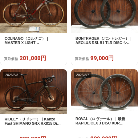
COLNAGO（コルナゴ）｜
BONTRAGER（ボントレガー）｜
MASTER X LIGHT
AEOLUS RSL 51 TLR DISC シマ
CAMPAGNOLO CHOLUS 2X11S
ノフリー 11/12s対応 ホイールセッ
SHAMAL ULTRA C15 530 2013頃
ト｜中古｜買取金額 99,000円
年｜美品｜買取金額 201,000円
201,000円
99,000円
買取価格
買取価格
2026/8/8
2026/8/7
ROVAL（ロヴァール）｜最新
RIDLEY（リドレー）｜Kanzo
RAPIDE CLX 3 DISC XDR
Fast SHIMANO GRX RX815 Di2
SRAM12s対応 ホイールセット｜
1X11S S 2025年｜美品｜買取金額
美品｜買取金額 280,000円
300,000円