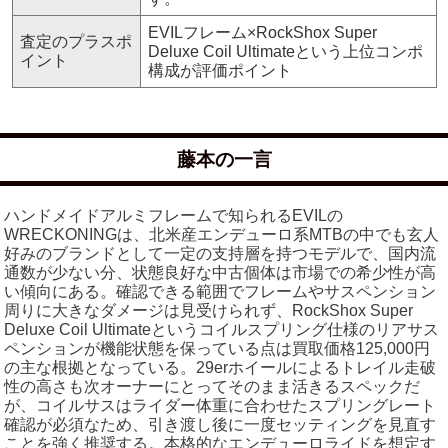
EVILフレーム×RockShox Super
査定のプラスポ
Deluxe Coil Ultimateという上位コンポ
イント
構成が評価ポイント
藤本の一言
ハンドメイドアルミフレームで知られるEVILの
WRECKONINGは、北米産エンデューロ系MTBの中でも玄人
好みのブランドとして一定の支持層を持つモデルで、国内流
通数が少ない分、状態良好な中古個体は市場での希少性が高
い傾向にある。確認できる範囲でフレームやサスペンション
周りに大きなダメージは見受けられず、RockShox Super
Deluxe Coil Ultimateというコイルスプリング仕様のリアサス
ペンションが機能状態を保っている点は買取価格125,000円
の主な根拠となっている。29erホイールによるトレイル走破
性の高さも次オーナーにとってそのまま活きるスペックだ
が、コイルサスはライダー体重に合わせたスプリングレート
確認が必須なため、引き渡し後に一度セッティングを見直す
ことを強く推奨する。本格的なエンデューロライドを想定す