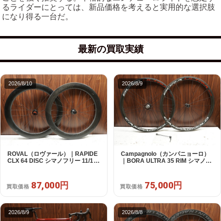
るライダーにとっては、新品価格を考えると実用的な選択肢
になり得る一台だ。
最新の買取実績
2026/8/10
2026/8/9
ROVAL（ロヴァール）｜RAPIDE
Campagnolo（カンパニョーロ）
CLX 64 DISC シマノフリー 11/12s
｜BORA ULTRA 35 RIM シマノフ
対応 ホイールセット｜中古｜買取
リー 11/12s対応 ホイールセット｜
金額 87,000円
超美品｜買取金額 75,000円
87,000円
75,000円
買取価格
買取価格
2026/8/9
2026/8/8