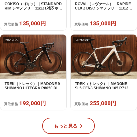
GOKISO（ゴキソ）｜STANDARD
ROVAL（ロヴァール）｜RAPIDE
RIM シマノフリー 11/12s対応 ホイ
CLX 2 DISC シマノフリー 11/12s
ールセット｜美品｜買取金額
対応 ホイールセット｜中古｜買取
135,000円
金額 135,000円
135,000円
135,000円
買取価格
買取価格
2026/8/5
2026/8/4
TREK（トレック）｜MADONE 9
TREK（トレック）｜MADONE
SHIMANO ULTEGRA R8050 Di2
SL5 GEN8 SHIMANO 105 R7120
2X11S 50 2016年｜美品｜買取金
2X12S M/L 2026年｜アウトレット
額 192,000円
品｜買取金額 255,000円
192,000円
255,000円
買取価格
買取価格
もっと見る