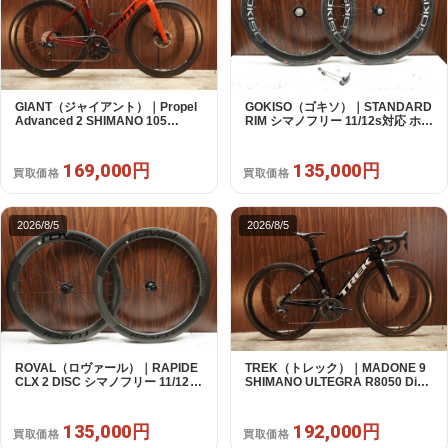
GIANT（ジャイアント）｜Propel
GOKISO（ゴキソ）｜STANDARD
Advanced 2 SHIMANO 105
RIM シマノフリー 11/12s対応 ホイ
R7120 2X12S S 2024年｜美品｜
ールセット｜美品｜買取金額
買取金額 169,000円
135,000円
169,000円
135,000円
買取価格
買取価格
2026/8/5
2026/8/5
ROVAL（ロヴァール）｜RAPIDE
TREK（トレック）｜MADONE 9
CLX 2 DISC シマノフリー 11/12s
SHIMANO ULTEGRA R8050 Di2
対応 ホイールセット｜中古｜買取
2X11S 50 2016年｜美品｜買取金
金額 135,000円
額 192,000円
135,000円
192,000円
買取価格
買取価格