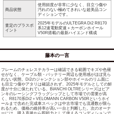
使用頻度が非常に少なく、目立つ傷や
商品状態
汚れのない極めてきれいな超美品コン
ディションです。
2025年モデルのULTEGRA Di2 R8170
査定のプラスポ
系12速電動変速＋カーボンホイール
イント
V50R搭載の最新ハイエンド構成
藤本の一言
フレームのチェレステカラーは確認できる範囲でキズや色褪
せがなく、ケーブル類・バッテリー周辺も使用感がほぼ見ら
れない状態。Di2のジャンクション部やホイールのリム面に
も目立つ傷やアタリは確認されず、2025年モデルとしての鮮
度が十分に保たれている。BIANCHI OLTREシリーズはビア
ンキのレーシングフラッグシップとして市場での需要が高
く、R8170系Di2＋VELOMANN CARBON V50Rというホイ
ールまで含めた完成車スペックは中古市場でも流通数が限ら
れるため、価格の維持率が高い一台と判断した。次のオーナ
ーには、購入直後から即戦力として使えるコンディションで