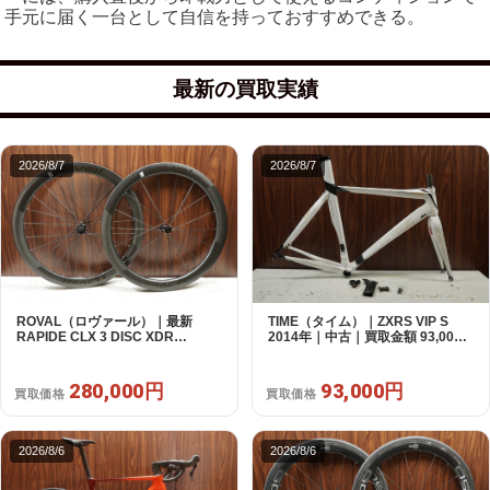
手元に届く一台として自信を持っておすすめできる。
最新の買取実績
2026/8/7
2026/8/7
ROVAL（ロヴァール）｜最新
TIME（タイム）｜ZXRS VIP S
RAPIDE CLX 3 DISC XDR
2014年｜中古｜買取金額 93,000
SRAM12s対応 ホイールセット｜
円
美品｜買取金額 280,000円
280,000円
93,000円
買取価格
買取価格
2026/8/6
2026/8/6