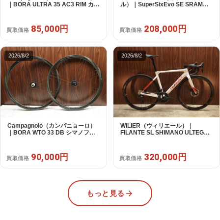
｜BORA ULTRA 35 AC3 RIM カン
ル）｜SuperSixEvo SE SRAM
パフリー 9～12s対応 ホイールセ
RIVAL E-TAP AXS 2X12S DT
ット｜美品｜買取金額 85,000円
Swiss CR1600 SPLINE 51 2023
年｜美品｜買取金額 208,000円
85,000円
208,000円
買取価格
買取価格
2026/8/2
2026/8/2
Campagnolo（カンパニョーロ）
WILIER（ウィリエール）｜
｜BORA WTO 33 DB シマノフリ
FILANTE SL SHIMANO ULTEGRA
ー 11/12s対応 ホイールセット｜美
R8170 DI2 2X12S S 2025年｜超
品｜買取金額 90,000円
美品｜買取金額 320,000円
90,000円
320,000円
買取価格
買取価格
もっと見る