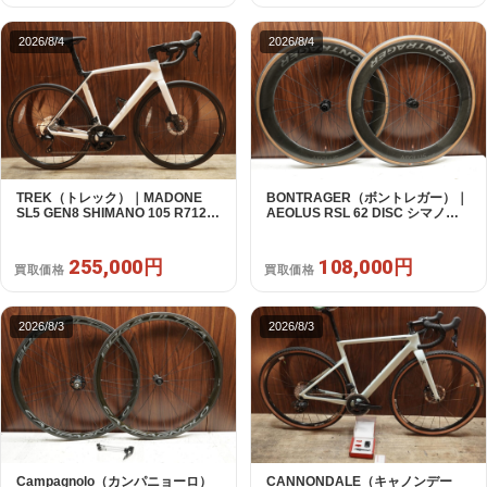
2026/8/4
2026/8/4
TREK（トレック）｜MADONE
BONTRAGER（ボントレガー）｜
SL5 GEN8 SHIMANO 105 R7120
AEOLUS RSL 62 DISC シマノフ
2X12S M/L 2026年｜アウトレット
リー 11/12s対応 ホイールセット｜
品｜買取金額 255,000円
中古｜買取金額 108,000円
255,000円
108,000円
買取価格
買取価格
2026/8/3
2026/8/3
Campagnolo（カンパニョーロ）
CANNONDALE（キャノンデー