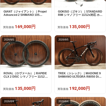
GIANT（ジャイアント）｜Propel
GOKISO（ゴキソ）｜STANDARD
Advanced 2 SHIMANO 105
RIM シマノフリー 11/12s対応 ホイ
R7120 2X12S S 2024年｜美品｜
ールセット｜美品｜買取金額
買取金額 169,000円
135,000円
169,000円
135,000円
買取価格
買取価格
2026/8/5
2026/8/5
ROVAL（ロヴァール）｜RAPIDE
TREK（トレック）｜MADONE 9
CLX 2 DISC シマノフリー 11/12s
SHIMANO ULTEGRA R8050 Di2
対応 ホイールセット｜中古｜買取
2X11S 50 2016年｜美品｜買取金
金額 135,000円
額 192,000円
135,000円
192,000円
買取価格
買取価格
2026/8/4
2026/8/4