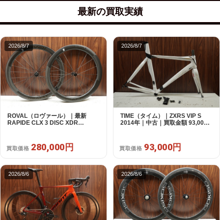
最新の買取実績
2026/8/7
2026/8/7
ROVAL（ロヴァール）｜最新
TIME（タイム）｜ZXRS VIP S
RAPIDE CLX 3 DISC XDR
2014年｜中古｜買取金額 93,000
SRAM12s対応 ホイールセット｜
円
美品｜買取金額 280,000円
280,000円
93,000円
買取価格
買取価格
2026/8/6
2026/8/6