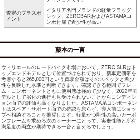
イタリア名門ブランドの軽量フラッグ
査定のプラスポ
シップ、ZEROBARおよびASTAMAコ
イント
ンポ付属で希少性が高い
藤本の一言
ウィリエールのロードバイク市場において、ZERO SLRはト
ップエンドモデルとして位置づけられており、新車定価帯を
考慮すると265,000円という買取金額はそのスペックと希少
性を反映した水準と判断できます。確認できる範囲でフレー
ム・コンポーネントともに使用感は極めて少なく、2022年モ
デルとして劣化の進行も見受けられないことからコンディシ
ョン面での評価も高くなりました。ASTAMA系コンポーネン
トはスペア・サポート面での確認を怠らず、導入前にショッ
プへ相談することを推奨します。軽量かつ剛性の高いカーボ
ンフレームを求める次のオーナーにとって、実走性能と所有
満足度の両立が期待できる一台と言えるでしょう。