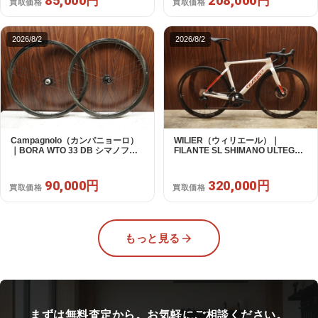
85,000円
208,000円
買取価格
買取価格
2026/8/2
2026/8/2
Campagnolo（カンパニョーロ）
WILIER（ウィリエール）｜
｜BORA WTO 33 DB シマノフリ
FILANTE SL SHIMANO ULTEGRA
ー 11/12s対応 ホイールセット｜美
R8170 DI2 2X12S S 2025年｜超
品｜買取金額 90,000円
美品｜買取金額 320,000円
90,000円
320,000円
買取価格
買取価格
もっと見る
まずは無料査定から。お気軽にご相談ください。