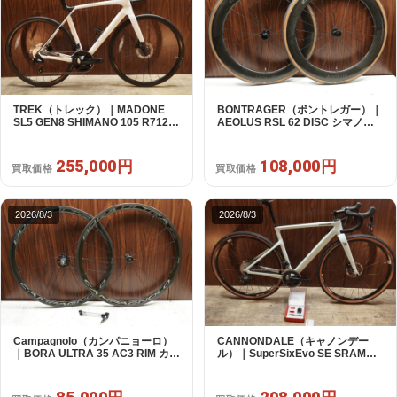
TREK（トレック）｜MADONE
BONTRAGER（ボントレガー）｜
SL5 GEN8 SHIMANO 105 R7120
AEOLUS RSL 62 DISC シマノフ
2X12S M/L 2026年｜アウトレット
リー 11/12s対応 ホイールセット｜
品｜買取金額 255,000円
中古｜買取金額 108,000円
255,000円
108,000円
買取価格
買取価格
2026/8/3
2026/8/3
Campagnolo（カンパニョーロ）
CANNONDALE（キャノンデー
｜BORA ULTRA 35 AC3 RIM カン
ル）｜SuperSixEvo SE SRAM
パフリー 9～12s対応 ホイールセ
RIVAL E-TAP AXS 2X12S DT
ット｜美品｜買取金額 85,000円
Swiss CR1600 SPLINE 51 2023
年｜美品｜買取金額 208,000円