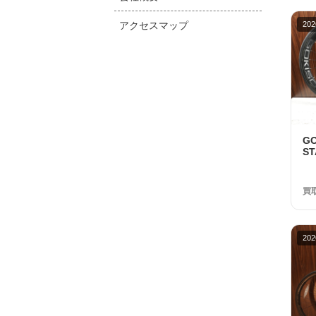
アクセスマップ
202
G
S
1
品
買
202