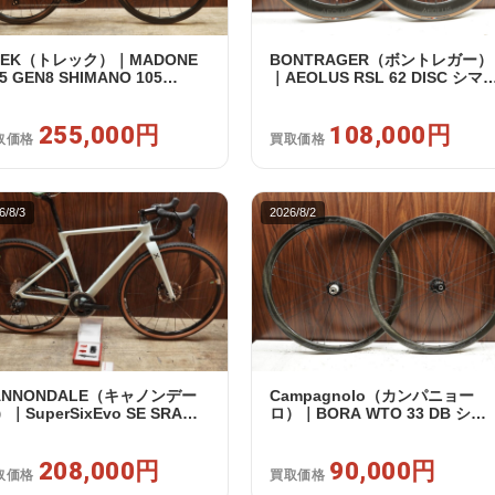
REK（トレック）｜MADONE
BONTRAGER（ボントレガー）
5 GEN8 SHIMANO 105
｜AEOLUS RSL 62 DISC シマ
120 2X12S M/L 2026年｜アウ
フリー 11/12s対応 ホイールセ
レット品｜買取金額 255,000
ト｜中古｜買取金額 108,000円
255,000円
108,000円
取価格
買取価格
6/8/3
2026/8/2
ANNONDALE（キャノンデー
Campagnolo（カンパニョー
｜SuperSixEvo SE SRAM
ロ）｜BORA WTO 33 DB シマ
VAL E-TAP AXS 2X12S DT
ノフリー 11/12s対応 ホイール
iss CR1600 SPLINE 51 2023
ット｜美品｜買取金額 90,000円
｜美品｜買取金額 208,000円
208,000円
90,000円
取価格
買取価格