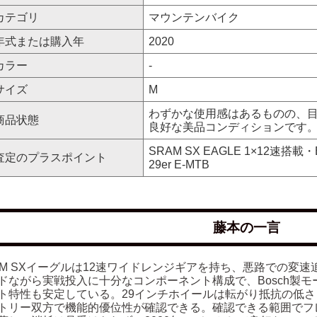
カテゴリ
マウンテンバイク
年式または購入年
2020
カラー
-
サイズ
M
わずかな使用感はあるものの、
商品状態
良好な美品コンディションです
SRAM SX EAGLE 1×12速
査定のプラスポイント
29er E-MTB
藤本の一言
AM SXイーグルは12速ワイドレンジギアを持ち、悪路での変
ドながら実戦投入に十分なコンポーネント構成で、Bosch製
ト特性も安定している。29インチホイールは転がり抵抗の低
トリー双方で機能的優位性が確認できる。確認できる範囲でフ