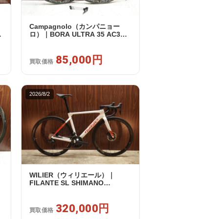
Campagnolo（カンパニョー
ノ
ロ）｜BORA ULTRA 35 AC3
ッ
RIM カンパフリー 9～12s対応
ホイールセット｜美品｜買取金
額 85,000円
85,000円
買取価格
2026/8/2
WILIER（ウィリエール）｜
FILANTE SL SHIMANO
セ
ULTEGRA R8170 DI2 2X12S S
2025年｜超美品｜買取金額
320,000円
320,000円
買取価格