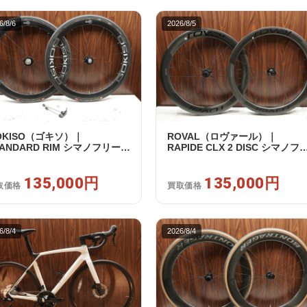
6/8/6
2026/8/5
OKISO（ゴキソ）｜
ROVAL（ロヴァール）｜
TANDARD RIM シマノフリー
RAPIDE CLX 2 DISC シマノフ
1/12s対応 ホイールセット｜美
ー 11/12s対応 ホイールセット
｜買取金額 135,000円
中古｜買取金額 135,000円
135,000円
135,000円
取価格
買取価格
6/8/4
2026/8/4