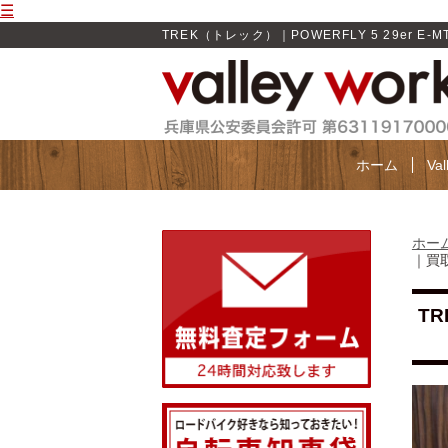
☰
TREK（トレック）｜POWERFLY 5 29er E-MT
ホーム
Va
ホー
｜買取
TR