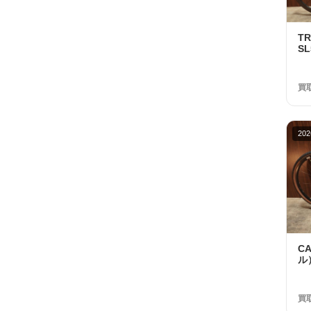
T
SL
R7
ト
円
買
202
C
ル）
RI
Sw
年
買