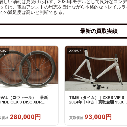
著しい消耗は見受けられず、2020年モデルとして良好なコン
っては、電動アシストの恩恵を受けながら本格的なトレイルラ
での満足度は高いと判断できる。
最新の買取実績
6/8/7
2026/8/7
OVAL（ロヴァール）｜最新
TIME（タイム）｜ZXRS VIP S
PIDE CLX 3 DISC XDR
2014年｜中古｜買取金額 93,00
RAM12s対応 ホイールセット｜
円
品｜買取金額 280,000円
280,000円
93,000円
取価格
買取価格