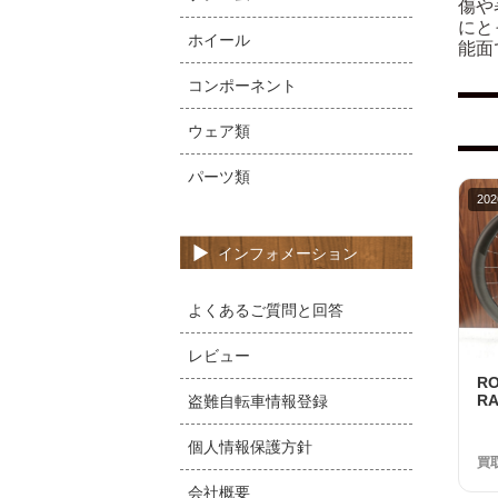
傷や
にと
ホイール
能面
コンポーネント
ウェア類
パーツ類
202
インフォメーション
よくあるご質問と回答
レビュー
R
RA
盗難自転車情報登録
S
美
個人情報保護方針
買
会社概要