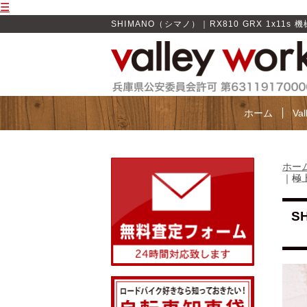
☰
SHIMANO（シマノ）｜RX810 GRX 1x11s 
ホーム
Va
ホー
｜極上
S