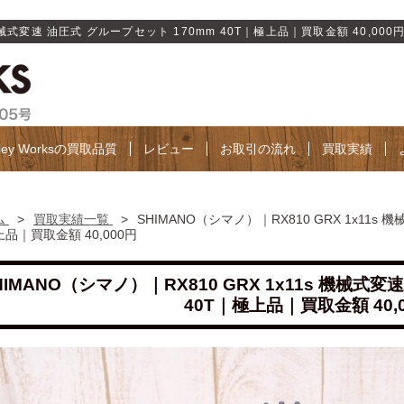
機械式変速 油圧式 グループセット 170mm 40T｜極上品｜買取金額 40,000円 |
lley Worksの買取品質
レビュー
お取引の流れ
買取実績
ム
>
買取実績一覧
>
SHIMANO（シマノ）｜RX810 GRX 1x11s 
品｜買取金額 40,000円
HIMANO（シマノ）｜RX810 GRX 1x11s 機械式
40T｜極上品｜買取金額 40,