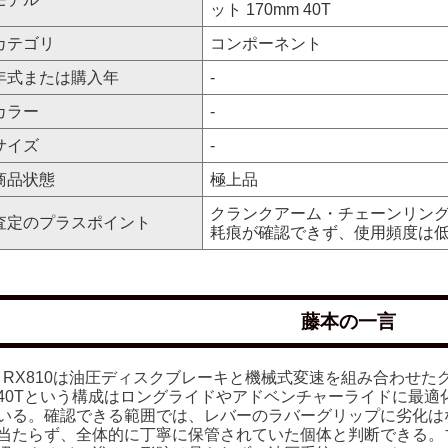
ット 170mm 40T
カテゴリ
コンポーネント
年式または購入年
-
カラー
-
サイズ
-
商品状態
極上品
クランクアーム・チェーンリン
査定のプラスポイント
耗痕が確認できず、使用頻度は
藤本の一言
X RX810は油圧ディスクブレーキと機械式変速を組み合わせた
40Tという構成はロングライドやアドベンチャーライドに最適
いる。確認できる範囲では、レバーのラバーグリップに劣化は
当たらず、全体的に丁寧に保管されていた個体と判断できる。