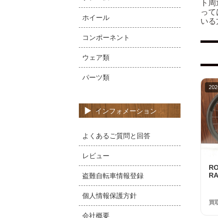
ト周
って
ホイール
いる
コンポーネント
ウェア類
パーツ類
202
インフォメーション
よくあるご質問と回答
レビュー
R
RA
盗難自転車情報登録
S
美
個人情報保護方針
買
会社概要