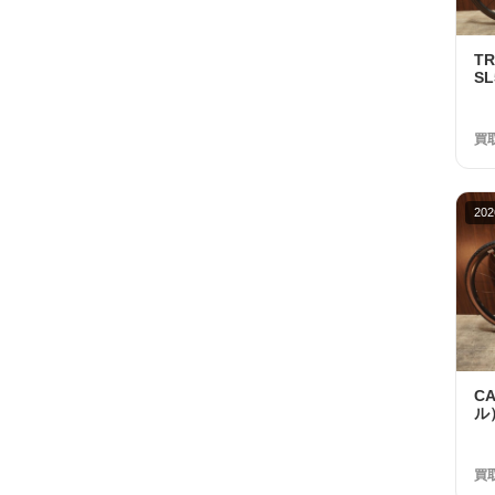
T
SL
R7
ト
円
買
202
C
ル）
RI
Sw
年
買