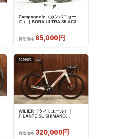
Campagnolo（カンパニョー
ノ
ロ）｜BORA ULTRA 35 AC3
ッ
RIM カンパフリー 9～12s対応
ホイールセット｜美品｜買取金
額 85,000円
85,000円
買取価格
2026/8/2
WILIER（ウィリエール）｜
FILANTE SL SHIMANO
セ
ULTEGRA R8170 DI2 2X12S S
2025年｜超美品｜買取金額
320,000円
320,000円
買取価格