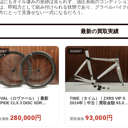
辺にもオイル滲みの形跡は見られず、油圧系統のコンディショ
は、即戦力として組み付けられる状態であり、グラベルバイク
方にとって見逃せない一式になるだろう。
最新の買取実績
6/8/7
2026/8/7
OVAL（ロヴァール）｜最新
TIME（タイム）｜ZXRS VIP S
PIDE CLX 3 DISC XDR
2014年｜中古｜買取金額 93,00
RAM12s対応 ホイールセット｜
円
品｜買取金額 280,000円
280,000円
93,000円
取価格
買取価格