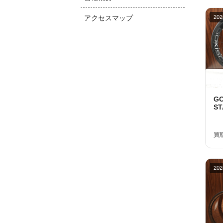
アクセスマップ
202
G
S
1
品
買
202