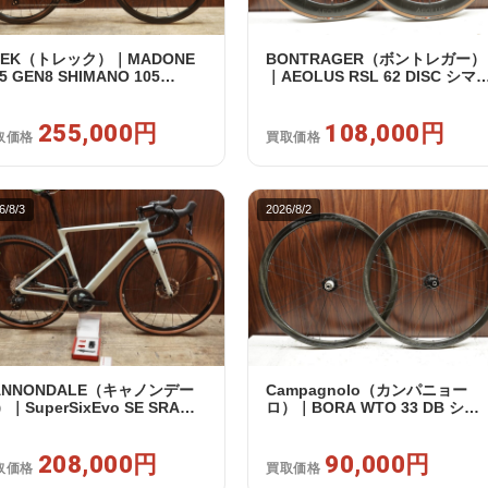
REK（トレック）｜MADONE
BONTRAGER（ボントレガー）
5 GEN8 SHIMANO 105
｜AEOLUS RSL 62 DISC シマ
120 2X12S M/L 2026年｜アウ
フリー 11/12s対応 ホイールセ
レット品｜買取金額 255,000
ト｜中古｜買取金額 108,000円
255,000円
108,000円
取価格
買取価格
6/8/3
2026/8/2
ANNONDALE（キャノンデー
Campagnolo（カンパニョー
｜SuperSixEvo SE SRAM
ロ）｜BORA WTO 33 DB シマ
VAL E-TAP AXS 2X12S DT
ノフリー 11/12s対応 ホイール
iss CR1600 SPLINE 51 2023
ット｜美品｜買取金額 90,000円
｜美品｜買取金額 208,000円
208,000円
90,000円
取価格
買取価格