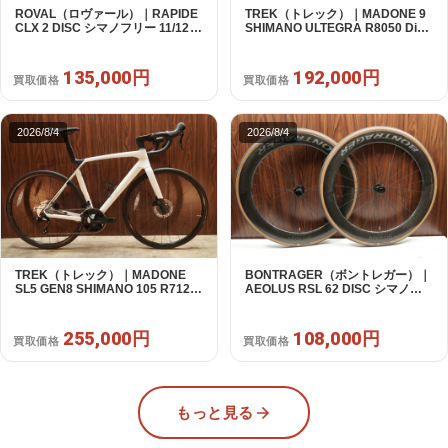
ROVAL（ロヴァール）｜RAPIDE
TREK（トレック）｜MADONE 9
CLX 2 DISC シマノフリー 11/12s
SHIMANO ULTEGRA R8050 Di2
対応 ホイールセット｜中古｜買取
2X11S 50 2016年｜美品｜買取金
金額 135,000円
額 192,000円
135,000円
192,000円
買取価格
買取価格
2026/8/4
2026/8/4
TREK（トレック）｜MADONE
BONTRAGER（ボントレガー）｜
SL5 GEN8 SHIMANO 105 R7120
AEOLUS RSL 62 DISC シマノフ
2X12S M/L 2026年｜アウトレット
リー 11/12s対応 ホイールセット｜
品｜買取金額 255,000円
中古｜買取金額 108,000円
255,000円
108,000円
買取価格
買取価格
もっと見る