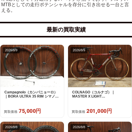
MTBとしての走行ポテンシャルを存分に引き出せる一台と言
える。
最新の買取実績
2026/8/9
2026/8/9
Campagnolo（カンパニョーロ）
COLNAGO（コルナゴ）｜
｜BORA ULTRA 35 RIM シマノフ
MASTER X LIGHT
リー 11/12s対応 ホイールセット｜
CAMPAGNOLO CHOLUS 2X11S
超美品｜買取金額 75,000円
SHAMAL ULTRA C15 530 2013頃
年｜美品｜買取金額 201,000円
75,000円
201,000円
買取価格
買取価格
2026/8/8
2026/8/8