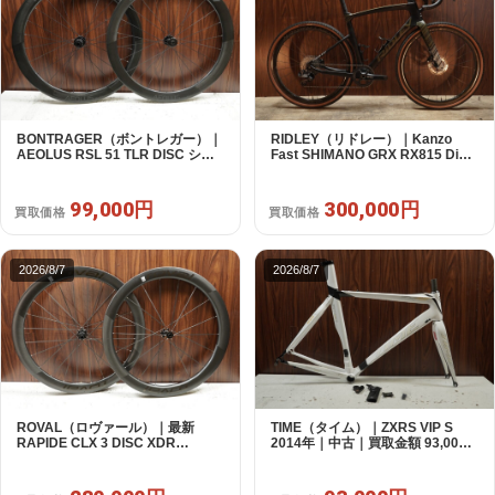
BONTRAGER（ボントレガー）｜
RIDLEY（リドレー）｜Kanzo
AEOLUS RSL 51 TLR DISC シマ
Fast SHIMANO GRX RX815 Di2
ノフリー 11/12s対応 ホイールセッ
1X11S S 2025年｜美品｜買取金額
ト｜中古｜買取金額 99,000円
300,000円
99,000円
300,000円
買取価格
買取価格
2026/8/7
2026/8/7
ROVAL（ロヴァール）｜最新
TIME（タイム）｜ZXRS VIP S
RAPIDE CLX 3 DISC XDR
2014年｜中古｜買取金額 93,000
SRAM12s対応 ホイールセット｜
円
美品｜買取金額 280,000円