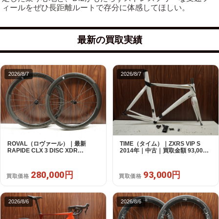
ィールをぜひ長距離ルートで存分に体感してほしい。
最新の買取実績
2026/8/7
2026/8/7
ROVAL（ロヴァール）｜最新
TIME（タイム）｜ZXRS VIP S
RAPIDE CLX 3 DISC XDR
2014年｜中古｜買取金額 93,000
SRAM12s対応 ホイールセット｜
円
美品｜買取金額 280,000円
280,000円
93,000円
買取価格
買取価格
2026/8/6
2026/8/6