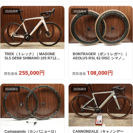
2026/8/4
2026/8/4
TREK（トレック）｜MADONE
BONTRAGER（ボントレガー）｜
SL5 GEN8 SHIMANO 105 R7120
AEOLUS RSL 62 DISC シマノフ
2X12S M/L 2026年｜アウトレット
リー 11/12s対応 ホイールセット｜
品｜買取金額 255,000円
中古｜買取金額 108,000円
255,000円
108,000円
買取価格
買取価格
2026/8/3
2026/8/3
Campagnolo（カンパニョーロ）
CANNONDALE（キャノンデー