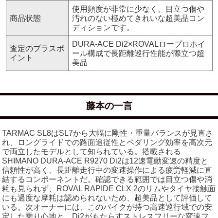
使用頻度が非常に少なく、目立つ傷や
商品状態
汚れのない極めてきれいな超美品コン
ディションです。
DURA-ACE Di2×ROVALロープロホイ
査定のプラスポ
ール構成で長距離巡行性能が際立つ超
イント
美品
藤本の一言
TARMAC SL8はSL7から大幅に剛性・重量バランスが見直さ
れ、ロングライドでの路面追従性とペダリング効率を高次元
で両立したモデルとして知られている。搭載される
SHIMANO DURA-ACE R9270 Di2は12速電動変速の精度と
信頼性が高く、長距離走行中の変速操作による疲労軽減に直
結するコンポーネントだ。確認できる範囲では目立つ傷や消
耗も見られず、ROVAL RAPIDE CLX 2のリムやタイヤ接触面
にも過度な摩耗は認められないため、超美品として評価して
いる。次オーナーには、このバイクが持つ高速巡行域での安
定した乗り心地と、Di2がもたらすストレスフリーな変速フ