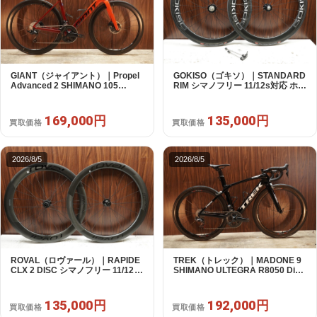
GIANT（ジャイアント）｜Propel
GOKISO（ゴキソ）｜STANDARD
Advanced 2 SHIMANO 105
RIM シマノフリー 11/12s対応 ホイ
R7120 2X12S S 2024年｜美品｜
ールセット｜美品｜買取金額
買取金額 169,000円
135,000円
169,000円
135,000円
買取価格
買取価格
2026/8/5
2026/8/5
ROVAL（ロヴァール）｜RAPIDE
TREK（トレック）｜MADONE 9
CLX 2 DISC シマノフリー 11/12s
SHIMANO ULTEGRA R8050 Di2
対応 ホイールセット｜中古｜買取
2X11S 50 2016年｜美品｜買取金
金額 135,000円
額 192,000円
135,000円
192,000円
買取価格
買取価格