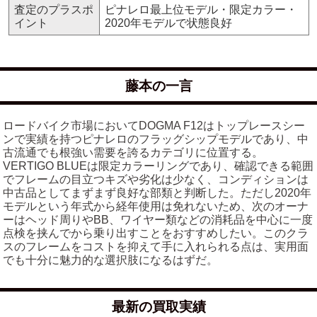
査定のプラスポ
ピナレロ最上位モデル・限定カラー・
イント
2020年モデルで状態良好
藤本の一言
ロードバイク市場においてDOGMA F12はトップレースシー
ンで実績を持つピナレロのフラッグシップモデルであり、中
古流通でも根強い需要を誇るカテゴリに位置する。
VERTIGO BLUEは限定カラーリングであり、確認できる範囲
でフレームの目立つキズや劣化は少なく、コンディションは
中古品としてまずまず良好な部類と判断した。ただし2020年
モデルという年式から経年使用は免れないため、次のオーナ
ーはヘッド周りやBB、ワイヤー類などの消耗品を中心に一度
点検を挟んでから乗り出すことをおすすめしたい。このクラ
スのフレームをコストを抑えて手に入れられる点は、実用面
でも十分に魅力的な選択肢になるはずだ。
最新の買取実績