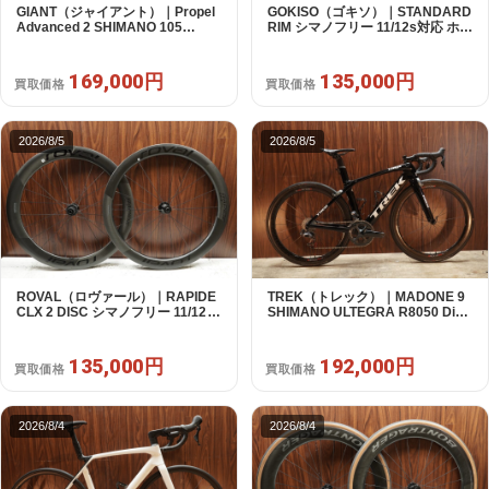
GIANT（ジャイアント）｜Propel
GOKISO（ゴキソ）｜STANDARD
Advanced 2 SHIMANO 105
RIM シマノフリー 11/12s対応 ホイ
R7120 2X12S S 2024年｜美品｜
ールセット｜美品｜買取金額
買取金額 169,000円
135,000円
169,000円
135,000円
買取価格
買取価格
2026/8/5
2026/8/5
ROVAL（ロヴァール）｜RAPIDE
TREK（トレック）｜MADONE 9
CLX 2 DISC シマノフリー 11/12s
SHIMANO ULTEGRA R8050 Di2
対応 ホイールセット｜中古｜買取
2X11S 50 2016年｜美品｜買取金
金額 135,000円
額 192,000円
135,000円
192,000円
買取価格
買取価格
2026/8/4
2026/8/4