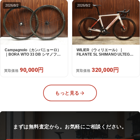
2026/8/2
2026/8/2
Campagnolo（カンパニョーロ）
WILIER（ウィリエール）｜
｜BORA WTO 33 DB シマノフリ
FILANTE SL SHIMANO ULTEGRA
ー 11/12s対応 ホイールセット｜美
R8170 DI2 2X12S S 2025年｜超
品｜買取金額 90,000円
美品｜買取金額 320,000円
90,000円
320,000円
買取価格
買取価格
もっと見る
まずは無料査定から。お気軽にご相談ください。