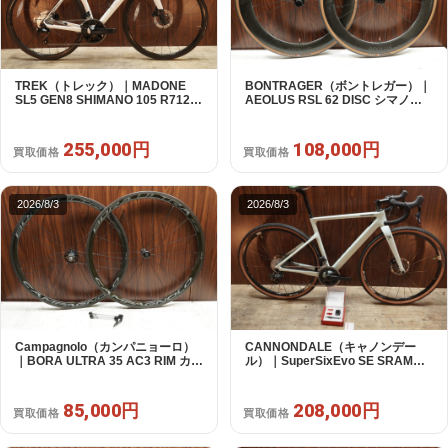
TREK（トレック）｜MADONE
BONTRAGER（ボントレガー）｜
SL5 GEN8 SHIMANO 105 R7120
AEOLUS RSL 62 DISC シマノフ
2X12S M/L 2026年｜アウトレット
リー 11/12s対応 ホイールセット｜
品｜買取金額 255,000円
中古｜買取金額 108,000円
255,000円
108,000円
買取価格
買取価格
2026/8/3
2026/8/3
Campagnolo（カンパニョーロ）
CANNONDALE（キャノンデー
｜BORA ULTRA 35 AC3 RIM カン
ル）｜SuperSixEvo SE SRAM
パフリー 9～12s対応 ホイールセ
RIVAL E-TAP AXS 2X12S DT
ット｜美品｜買取金額 85,000円
Swiss CR1600 SPLINE 51 2023
年｜美品｜買取金額 208,000円
85,000円
208,000円
買取価格
買取価格