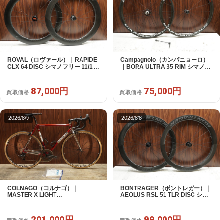
ROVAL（ロヴァール）｜RAPIDE
Campagnolo（カンパニョーロ）
CLX 64 DISC シマノフリー 11/12s
｜BORA ULTRA 35 RIM シマノフ
対応 ホイールセット｜中古｜買取
リー 11/12s対応 ホイールセット｜
金額 87,000円
超美品｜買取金額 75,000円
87,000円
75,000円
買取価格
買取価格
2026/8/9
2026/8/8
COLNAGO（コルナゴ）｜
BONTRAGER（ボントレガー）｜
MASTER X LIGHT
AEOLUS RSL 51 TLR DISC シマ
CAMPAGNOLO CHOLUS 2X11S
ノフリー 11/12s対応 ホイールセッ
SHAMAL ULTRA C15 530 2013頃
ト｜中古｜買取金額 99,000円
年｜美品｜買取金額 201,000円
201,000円
99,000円