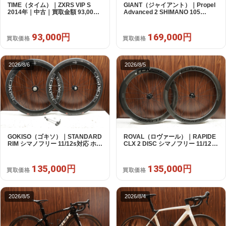
TIME（タイム）｜ZXRS VIP S
GIANT（ジャイアント）｜Propel
2014年｜中古｜買取金額 93,000
Advanced 2 SHIMANO 105
円
R7120 2X12S S 2024年｜美品｜
買取金額 169,000円
93,000円
169,000円
買取価格
買取価格
2026/8/6
2026/8/5
GOKISO（ゴキソ）｜STANDARD
ROVAL（ロヴァール）｜RAPIDE
RIM シマノフリー 11/12s対応 ホイ
CLX 2 DISC シマノフリー 11/12s
ールセット｜美品｜買取金額
対応 ホイールセット｜中古｜買取
135,000円
金額 135,000円
135,000円
135,000円
買取価格
買取価格
2026/8/5
2026/8/4