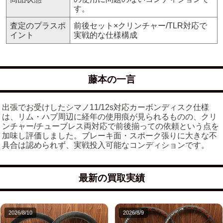
す。
査定のプラスポ
前後セット×クリンチャー/TLR対応で
イント
実戦的な仕様構成
藤本の一言
出張でお受けしたシマノ11/12s対応カーボンディスク仕様
は、リム・ハブ周辺に経年の使用痕が見られるものの、クリ
ンチャー/チューブレス両対応で前後揃っての依頼という点を
加味し評価しました。ブレーキ面・スポーク張りに大きな不
具合は認められず、実戦投入可能なコンディションです。
最新の買取実績
2026/8/10
2026/8/9