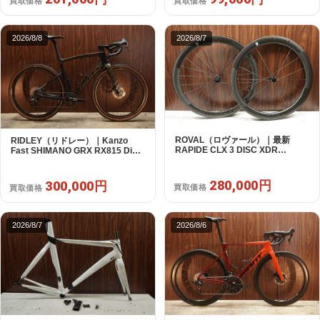
買取価格
買取価格
2026/8/8
2026/8/7
ROVAL（ロヴァール）｜最新
RIDLEY（リドレー）｜Kanzo
RAPIDE CLX 3 DISC XDR
Fast SHIMANO GRX RX815 Di2
SRAM12s対応 ホイールセット｜
1X11S S 2025年｜美品｜買取金額
美品｜買取金額 280,000円
300,000円
280,000円
300,000円
買取価格
買取価格
2026/8/7
2026/8/6