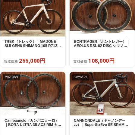
TREK（トレック）｜MADONE
BONTRAGER（ボントレガー）｜
SL5 GEN8 SHIMANO 105 R7120
AEOLUS RSL 62 DISC シマノフ
2X12S M/L 2026年｜アウトレット
リー 11/12s対応 ホイールセット｜
品｜買取金額 255,000円
中古｜買取金額 108,000円
255,000円
108,000円
買取価格
買取価格
2026/8/3
2026/8/3
Campagnolo（カンパニョーロ）
CANNONDALE（キャノンデー
｜BORA ULTRA 35 AC3 RIM カン
ル）｜SuperSixEvo SE SRAM
パフリー 9～12s対応 ホイールセ
RIVAL E-TAP AXS 2X12S DT
ット｜美品｜買取金額 85,000円
Swiss CR1600 SPLINE 51 2023