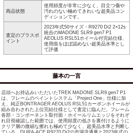
使用頻度が非常に少なく、目立つ傷や
商品状態
汚れのない極めてきれいな超美品コン
ディションです。
2023年式50サイズ・R9270 Di2 2×12s
統合のMADONE SLR9 gen7 P1
査定のプラスポ
AEOLUS RSL51ホイール付完結仕様、
イント
使用痕をほぼ認めない超美品水準とし
て評価
藤本の一言
店頭へお持込みいただいたTREK MADONE SLR9 gen7 P1
は、フレームのペイントシステム「Project One」仕様に加
え、純正BONTRAGER AEOLUS RSL51カーボンホイールが
組み合わされた上位完結仕様として査定に臨んだ。フレーム
各部・コンポーネント取付面・ホイールリムエッジをそれぞ
れ目視確認した範囲では、使用頻度の低さを裏付けるように
クリア層の微細な擦れも極めて少なく、超美品水準と判断し
ている。DURA-ACE R9270 Di2の市場流通量と2023年式の