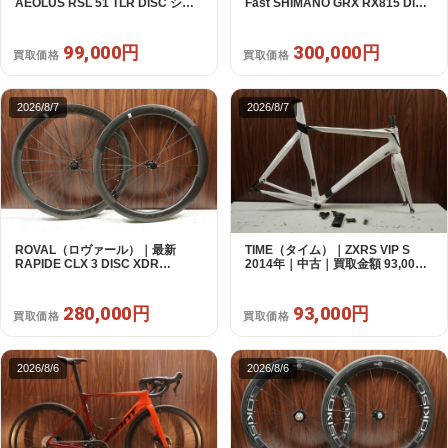
AEOLUS RSL 51 TLR DISC シマ
Fast SHIMANO GRX RX815 Di2
ノフリー 11/12s対応 ホイールセッ
1X11S S 2025年｜美品｜買取金額
ト｜中古｜買取金額 99,000円
300,000円
99,000円
300,000円
買取価格
買取価格
2026/8/7
2026/8/7
ROVAL（ロヴァール）｜最新
TIME（タイム）｜ZXRS VIP S
RAPIDE CLX 3 DISC XDR
2014年｜中古｜買取金額 93,000
SRAM12s対応 ホイールセット｜
円
美品｜買取金額 280,000円
280,000円
93,000円
買取価格
買取価格
2026/8/6
2026/8/6