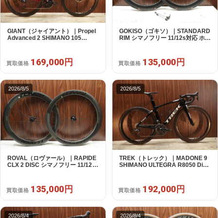
GIANT（ジャイアント）｜Propel
GOKISO（ゴキソ）｜STANDARD
Advanced 2 SHIMANO 105
RIM シマノフリー 11/12s対応 ホイ
R7120 2X12S S 2024年｜美品｜
ールセット｜美品｜買取金額
買取金額 169,000円
135,000円
169,000円
135,000円
買取価格
買取価格
2026/8/5
2026/8/5
ROVAL（ロヴァール）｜RAPIDE
TREK（トレック）｜MADONE 9
CLX 2 DISC シマノフリー 11/12s
SHIMANO ULTEGRA R8050 Di2
対応 ホイールセット｜中古｜買取
2X11S 50 2016年｜美品｜買取金
金額 135,000円
額 192,000円
135,000円
192,000円
買取価格
買取価格
2026/8/4
2026/8/4