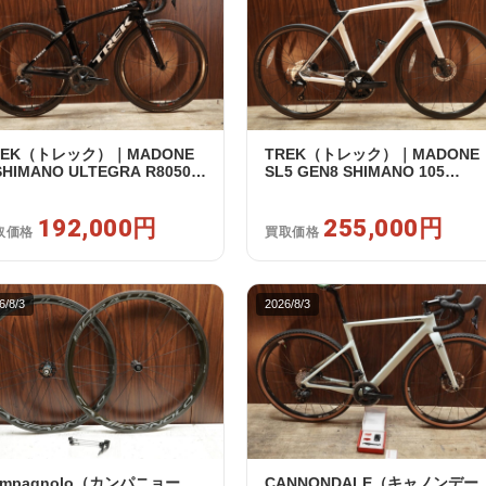
REK（トレック）｜MADONE
TREK（トレック）｜MADONE
SHIMANO ULTEGRA R8050
SL5 GEN8 SHIMANO 105
2 2X11S 50 2016年｜美品｜買
R7120 2X12S M/L 2026年｜ア
額 192,000円
トレット品｜買取金額 255,000
192,000円
円
255,000円
取価格
買取価格
6/8/3
2026/8/3
ampagnolo（カンパニョー
CANNONDALE（キャノンデー