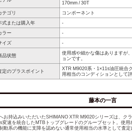
170mm / 30T
カテゴリ
コンポーネント
年式または購入年
-
カラー
-
サイズ
-
使用感や細かな傷はありますが
商品状態
ョンです。
XTR M9020系・1×11s油圧統
査定のプラスポイント
用相当のコンディションとして
藤本の一言
へお持込みいただいたSHIMANO XTR M9020シリーズは、クラ
11s変速を統合したMTBトップグレードのグループセット。使
制動系の機能に支障を認めない通常使用相当の水準として査定