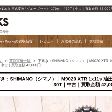
11s 油圧式変速/ グループセット 170mm / 30T｜中古｜買取金額 42,000円 
lley Worksの買取品質
レビュー
お取引の流れ
買取実績
ム
>
買取実績一覧
>
下書き：SHIMANO（シマノ）｜M9020 XTR 1
｜中古｜買取金額 42,000円
き：SHIMANO（シマノ）｜M9020 XTR 1x11s 油
30T｜中古｜買取金額 42,0