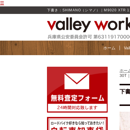
☰
下書き：SHIMANO（シマノ）｜M9020 XTR 1x
ホーム
Va
ホー
30T
下書