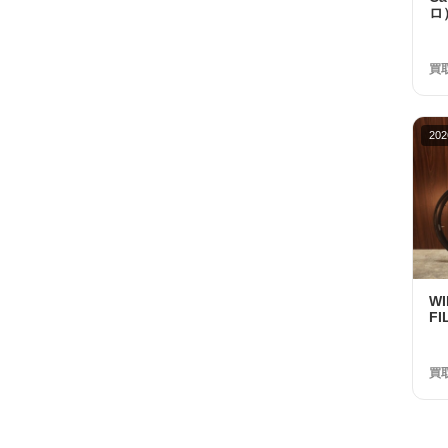
ロ）
R
ホ
額 
買
202
W
FI
UL
2
32
買