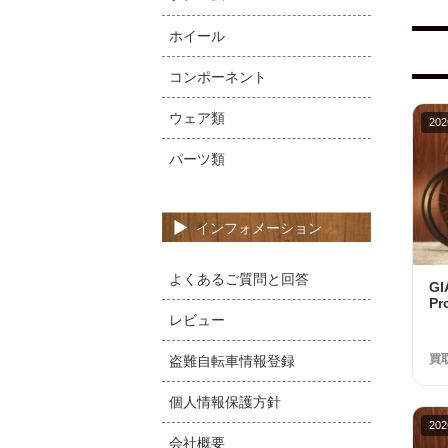
ホイール
コンポーネント
ウェア類
202
パーツ類
インフォメーション
よくあるご質問と回答
G
Pr
10
レビュー
品
買
盗難自転車情報登録
個人情報保護方針
202
会社概要