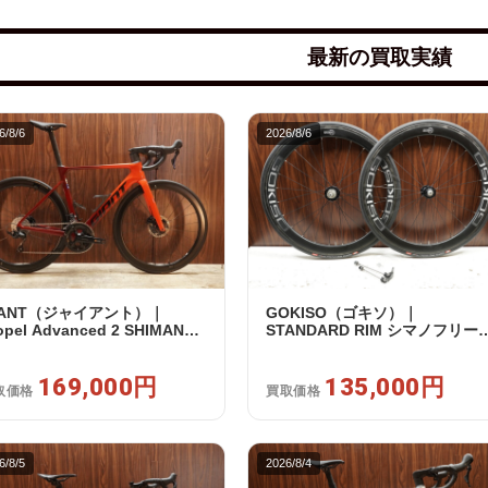
最新の買取実績
6/8/6
2026/8/6
IANT（ジャイアント）｜
GOKISO（ゴキソ）｜
opel Advanced 2 SHIMANO
STANDARD RIM シマノフリー
5 R7120 2X12S S 2024年｜美
11/12s対応 ホイールセット｜美
｜買取金額 169,000円
品｜買取金額 135,000円
169,000円
135,000円
取価格
買取価格
6/8/5
2026/8/4