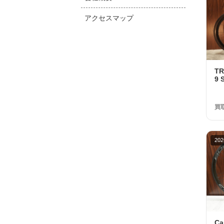
アクセスマップ
T
9 
Di
取金
買
202
C