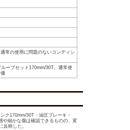
、通常の使用に問題のないコンディシ
合グループセット170mm/30T、通常使
評価
ンク170mm/30T・油圧ブレーキ・
用感や細かな傷は確認できるものの、変
に反映した。