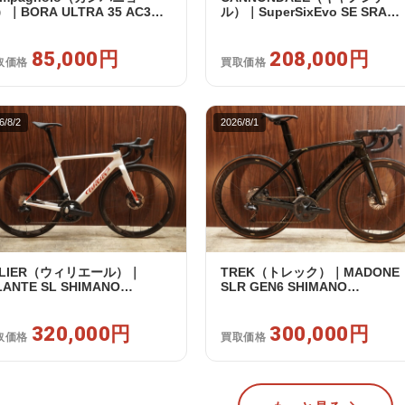
｜BORA ULTRA 35 AC3
ル）｜SuperSixEvo SE SRAM
IM カンパフリー 9～12s対応
RIVAL E-TAP AXS 2X12S DT
イールセット｜美品｜買取金
Swiss CR1600 SPLINE 51 202
85,000円
85,000円
年｜美品｜買取金額 208,000円
208,000円
取価格
買取価格
6/8/2
2026/8/1
ILIER（ウィリエール）｜
TREK（トレック）｜MADONE
LANTE SL SHIMANO
SLR GEN6 SHIMANO
TEGRA R8170 DI2 2X12S S
ULTEGRA R8070 Di2 2×11S 54
025年｜超美品｜買取金額
/ 2024年｜美品｜買取金額
0,000円
320,000円
300,000円
300,000円
取価格
買取価格