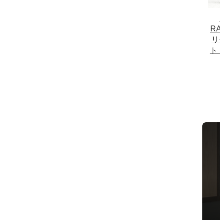
RA
リ
ト