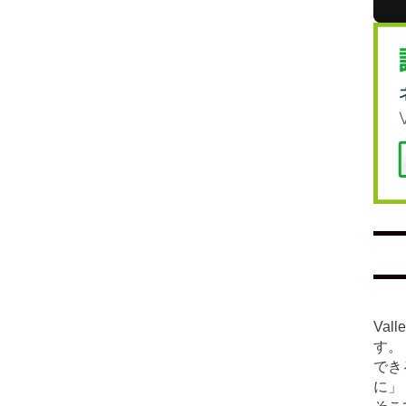
Va
す。
でき
に」