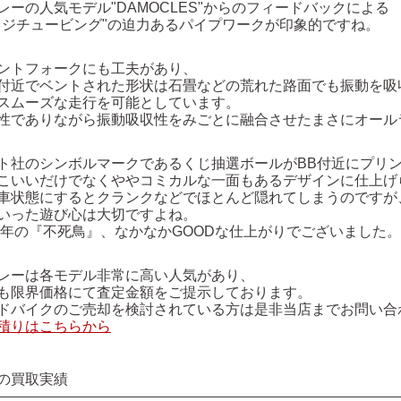
レーの人気モデル"DAMOCLES"からのフィードバックによる
ッジチュービング"の迫力あるパイプワークが印象的ですね。
ントフォークにも工夫があり、
付近でベントされた形状は石畳などの荒れた路面でも振動を吸
スムーズな走行を可能としています。
性でありながら振動吸収性をみごとに融合させたまさにオール
ト社のシンボルマークであるくじ抽選ボールがBB付近にプリ
こいいだけでなくややコミカルな一面もあるデザインに仕上げ
車状態にするとクランクなどでほとんど隠れてしまうのですが
いった遊び心は大切ですよね。
15年の『不死鳥』、なかなかGOODな仕上がりでございました。
レーは各モデル非常に高い人気があり、
も限界価格にて査定金額をご提示しております。
ドバイクのご売却を検討されている方は是非当店までお問い合
積りはこちらから
の買取実績