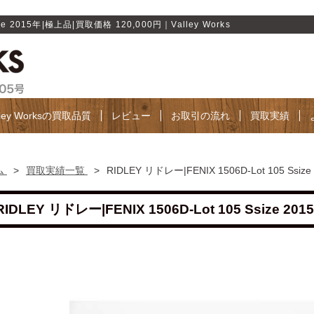
ize 2015年|極上品|買取価格 120,000円｜Valley Works
lley Worksの買取品質
レビュー
お取引の流れ
買取実績
ム
>
買取実績一覧
>
RIDLEY リドレー|FENIX 1506D-Lot 105 Ss
RIDLEY リドレー|FENIX 1506D-Lot 105 Ssize 