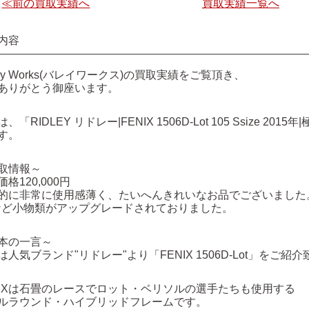
≪前の買取実績へ
買取実績一覧へ
内容
lley Works(バレイワークス)の買取実績をご覧頂き、
ありがとう御座います。
、「RIDLEY リドレー|FENIX 1506D-Lot 105 Ssize 20
す。
取情報～
価格
120,000円
的に非常に使用感薄く、たいへんきれいなお品でございました
など小物類がアップグレードされておりました。
本の一言～
は人気ブランド"リドレー"より「FENIX 1506D-Lot」をご紹
NIXは石畳のレースでロット・ベリソルの選手たちも使用する
ルラウンド・ハイブリッドフレームです。