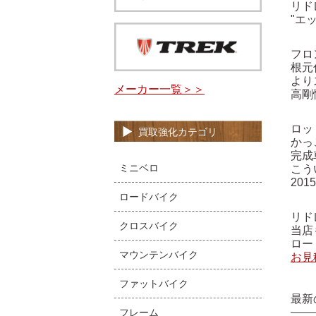
リド
"エ
フロ
根元
より
メーカー一覧＞＞
高剛
ロッ
買取強化カテゴリ
かっ
完成
ミニベロ
こう
20
ロードバイク
リド
クロスバイク
当店
ロー
マウンテンバイク
お見
ファットバイク
最新
フレーム