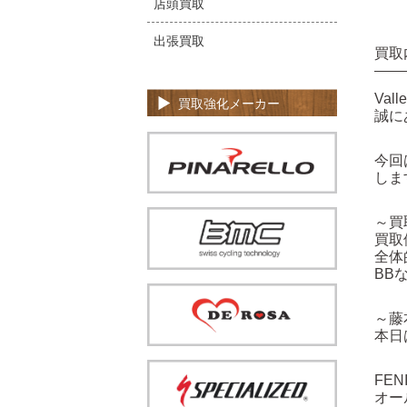
店頭買取
出張買取
買取
Va
買取強化メーカー
誠に
今回は
しま
～買
買取
全体
BB
～藤
本日
FE
オー