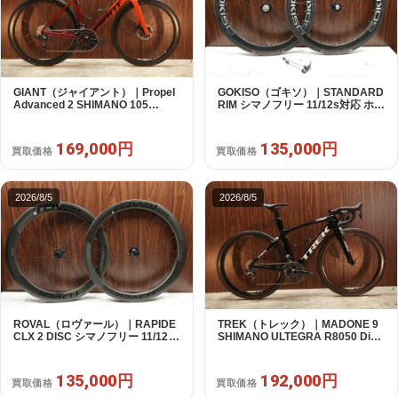
GIANT（ジャイアント）｜Propel
GOKISO（ゴキソ）｜STANDARD
Advanced 2 SHIMANO 105
RIM シマノフリー 11/12s対応 ホイ
R7120 2X12S S 2024年｜美品｜
ールセット｜美品｜買取金額
買取金額 169,000円
135,000円
169,000円
135,000円
買取価格
買取価格
2026/8/5
2026/8/5
ROVAL（ロヴァール）｜RAPIDE
TREK（トレック）｜MADONE 9
CLX 2 DISC シマノフリー 11/12s
SHIMANO ULTEGRA R8050 Di2
対応 ホイールセット｜中古｜買取
2X11S 50 2016年｜美品｜買取金
金額 135,000円
額 192,000円
135,000円
192,000円
買取価格
買取価格