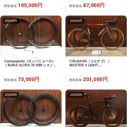
87,000円
105,000円
買取価格
買取価格
2026/8/9
2026/8/9
Campagnolo（カンパニョーロ）
COLNAGO（コルナゴ）｜
｜BORA ULTRA 35 RIM シマノフ
MASTER X LIGHT
リー 11/12s対応 ホイールセット｜
CAMPAGNOLO CHOLUS 2X11S
超美品｜買取金額 75,000円
SHAMAL ULTRA C15 530 2013頃
年｜美品｜買取金額 201,000円
75,000円
201,000円
買取価格
買取価格
2026/8/8
2026/8/8