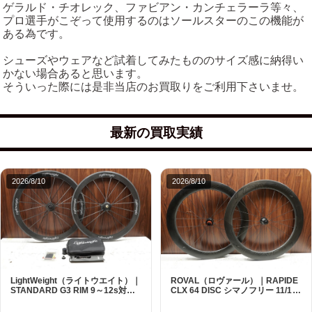
ゲラルド・チオレック、ファビアン・カンチェラーラ等々、
プロ選手がこぞって使用するのはソールスターのこの機能が
ある為です。
シューズやウェアなど試着してみたもののサイズ感に納得い
かない場合あると思います。
そういった際には是非当店のお買取りをご利用下さいませ。
最新の買取実績
2026/8/10
2026/8/10
ROVAL（ロヴァール）｜RAPIDE
LightWeight（ライトウエイト）｜
CLX 64 DISC シマノフリー 11/12s
STANDARD G3 RIM 9～12s対応
対応 ホイールセット｜中古｜買取
ホイールセット 10s付属｜極上品
金額 87,000円
｜買取金額 105,000円