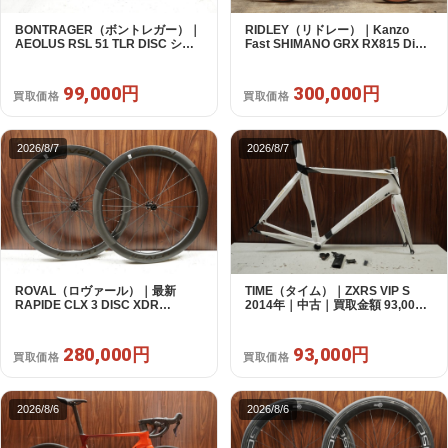
BONTRAGER（ボントレガー）｜
RIDLEY（リドレー）｜Kanzo
AEOLUS RSL 51 TLR DISC シマ
Fast SHIMANO GRX RX815 Di2
ノフリー 11/12s対応 ホイールセッ
1X11S S 2025年｜美品｜買取金額
ト｜中古｜買取金額 99,000円
300,000円
99,000円
300,000円
買取価格
買取価格
2026/8/7
2026/8/7
ROVAL（ロヴァール）｜最新
TIME（タイム）｜ZXRS VIP S
RAPIDE CLX 3 DISC XDR
2014年｜中古｜買取金額 93,000
SRAM12s対応 ホイールセット｜
円
美品｜買取金額 280,000円
280,000円
93,000円
買取価格
買取価格
2026/8/6
2026/8/6