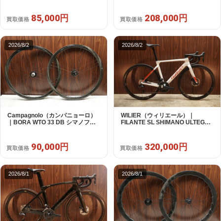
パフリー 9～12s対応 ホイールセ
RIVAL E-TAP AXS 2X12S DT
ット｜美品｜買取金額 85,000円
Swiss CR1600 SPLINE 51 2023
年｜美品｜買取金額 208,000円
85,000円
208,000円
買取価格
買取価格
2026/8/2
2026/8/2
Campagnolo（カンパニョーロ）
WILIER（ウィリエール）｜
｜BORA WTO 33 DB シマノフリ
FILANTE SL SHIMANO ULTEGRA
ー 11/12s対応 ホイールセット｜美
R8170 DI2 2X12S S 2025年｜超
品｜買取金額 90,000円
美品｜買取金額 320,000円
90,000円
320,000円
買取価格
買取価格
2026/8/1
2026/8/1