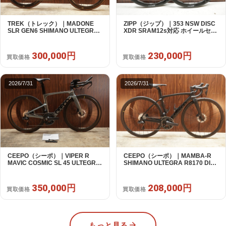
TREK（トレック）｜MADONE
ZIPP（ジップ）｜353 NSW DISC
SLR GEN6 SHIMANO ULTEGRA
XDR SRAM12s対応 ホイールセッ
R8070 Di2 2×11S 54 / 2024年｜美
ト｜美品｜買取金額 230,000円
品｜買取金額 300,000円
300,000円
230,000円
買取価格
買取価格
2026/7/31
2026/7/31
CEEPO（シーポ）｜VIPER R
CEEPO（シーポ）｜MAMBA-R
MAVIC COSMIC SL 45 ULTEGRA
SHIMANO ULTEGRA R8170 DI2
R8170 DI2 2X12S S 2023年 TT｜
2X12S XS 2023年｜美品｜買取金
超美品｜買取金額 350,000円
額 208,000円
350,000円
208,000円
買取価格
買取価格
もっと見る