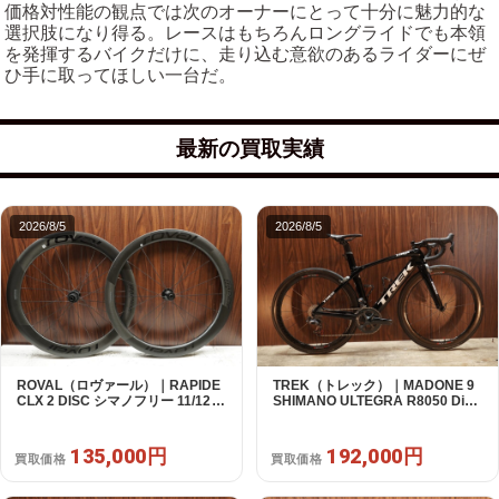
価格対性能の観点では次のオーナーにとって十分に魅力的な
選択肢になり得る。レースはもちろんロングライドでも本領
を発揮するバイクだけに、走り込む意欲のあるライダーにぜ
ひ手に取ってほしい一台だ。
最新の買取実績
2026/8/5
2026/8/5
ROVAL（ロヴァール）｜RAPIDE
TREK（トレック）｜MADONE 9
CLX 2 DISC シマノフリー 11/12s
SHIMANO ULTEGRA R8050 Di2
対応 ホイールセット｜中古｜買取
2X11S 50 2016年｜美品｜買取金
金額 135,000円
額 192,000円
135,000円
192,000円
買取価格
買取価格