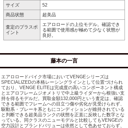
サイズ
52
商品状態
超美品
エアロロードの上位モデル。確認でき
査定のプラスポ
る範囲で使用感が極めて少なく状態が
イント
良好。
藤本の一言
エアロロードバイク市場においてVENGEシリーズは
SPECIALIZEDの本格レーシングラインとして位置づけられ
ており、VENGE ELITEは完成度の高いコンポーネント構成
とエアロフレームジオメトリで中上級ライダーから根強い支
持を得るモデルだ。買取金額132,000円という査定は、確認
できる範囲でフレームへの目立つ傷や劣化が見受けられず、
駆動系・ブレーキ系ともにコンディションが維持されている
と判断できる超美品ランクの状態を正直に反映した数字とな
っている。同クラスのニューモデルと比較してもVENGEの
空力設計とブランドバリューは依然として色あせておらず、