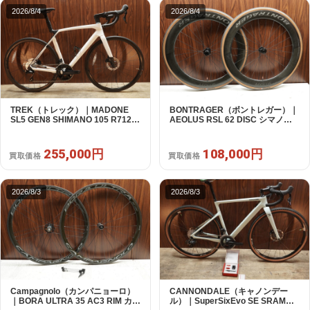
2026/8/4
2026/8/4
TREK（トレック）｜MADONE
BONTRAGER（ボントレガー）｜
SL5 GEN8 SHIMANO 105 R7120
AEOLUS RSL 62 DISC シマノフ
2X12S M/L 2026年｜アウトレット
リー 11/12s対応 ホイールセット｜
品｜買取金額 255,000円
中古｜買取金額 108,000円
255,000円
108,000円
買取価格
買取価格
2026/8/3
2026/8/3
Campagnolo（カンパニョーロ）
CANNONDALE（キャノンデー
｜BORA ULTRA 35 AC3 RIM カン
ル）｜SuperSixEvo SE SRAM