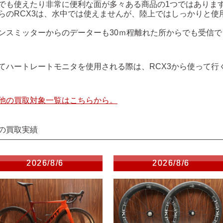
でも使えたり非常に便利な面が多々ある商品の1つではありま
らのRCX3は、水中では使えませんが、陸上ではしっかりと使
ンスミッターからのデーターも30ｍ程離れた所からでも受信
てハートレートモニタを使用される際は、RCX3から使って行
他の買取対象一覧はこちらから。
の買取実績
2026/8/6
2026/8/6