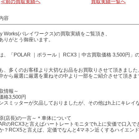
≪前の買取実績へ
買取実績一覧へ
内容
lley Works(バレイワークス)の買取実績をご覧頂き、
ありがとう御座います。
は、「POLAR ｜ポラール｜ RCX3｜中古買取価格 3,500円
も、多くのお客様より大切なお品をお買取りさせて頂きました
中から厳選に厳選を重ねその中より一部をご紹介させて頂きま
取情報～
価格
3,500円
ンスミッターが欠品しておりましたが、その他はh上にキレイ
原(店長)の一言～＊車体について
LARのRCX3と言えばハートレートモニタでh上に安価で口入
か？RCX5と言えば、定価でなんと4マネン近くするハイエン