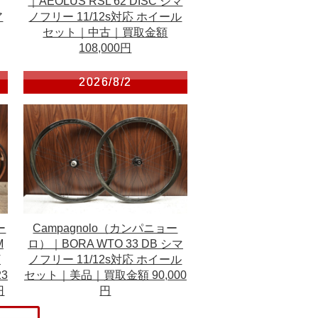
｜AEOLUS RSL 62 DISC シマ
ア
ノフリー 11/12s対応 ホイール
セット｜中古｜買取金額
108,000円
2026/8/2
ー
Campagnolo（カンパニョー
M
ロ）｜BORA WTO 33 DB シマ
T
ノフリー 11/12s対応 ホイール
23
セット｜美品｜買取金額 90,000
円
円