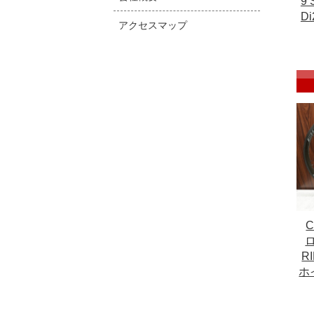
9 
D
アクセスマップ
ロ
R
ホ