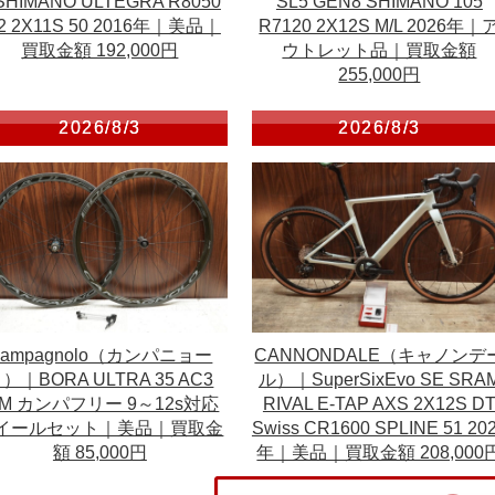
SHIMANO ULTEGRA R8050
SL5 GEN8 SHIMANO 105
i2 2X11S 50 2016年｜美品｜
R7120 2X12S M/L 2026年｜
買取金額 192,000円
ウトレット品｜買取金額
255,000円
2026/8/3
2026/8/3
Campagnolo（カンパニョー
CANNONDALE（キャノンデ
）｜BORA ULTRA 35 AC3
ル）｜SuperSixEvo SE SRA
IM カンパフリー 9～12s対応
RIVAL E-TAP AXS 2X12S D
イールセット｜美品｜買取金
Swiss CR1600 SPLINE 51 20
額 85,000円
年｜美品｜買取金額 208,000