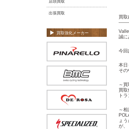
店頭買取
出張買取
買取
Va
買取強化メーカー
誠に
今回
本日
その
～買
買取
トラ
～相
PO
ょう
が、