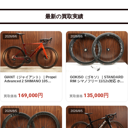
最新の買取実績
2026/8/6
2026/8/6
GIANT（ジャイアント）｜Propel
GOKISO（ゴキソ）｜STANDARD
Advanced 2 SHIMANO 105
RIM シマノフリー 11/12s対応 ホイ
R7120 2X12S S 2024年｜美品｜
ールセット｜美品｜買取金額
買取金額 169,000円
135,000円
169,000円
135,000円
買取価格
買取価格
2026/8/5
2026/8/5