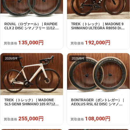
ROVAL（ロヴァール）｜RAPIDE
TREK（トレック）｜MADONE 9
CLX 2 DISC シマノフリー 11/12s
SHIMANO ULTEGRA R8050 Di2
対応 ホイールセット｜中古｜買取
2X11S 50 2016年｜美品｜買取金
金額 135,000円
額 192,000円
135,000円
192,000円
買取価格
買取価格
2026/8/4
2026/8/4
TREK（トレック）｜MADONE
BONTRAGER（ボントレガー）｜
SL5 GEN8 SHIMANO 105 R7120
AEOLUS RSL 62 DISC シマノフ
2X12S M/L 2026年｜アウトレット
リー 11/12s対応 ホイールセット｜
品｜買取金額 255,000円
中古｜買取金額 108,000円
255,000円
108,000円
買取価格
買取価格