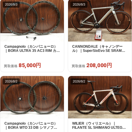
2026/8/3
2026/8/3
Campagnolo（カンパニョーロ）
CANNONDALE（キャノンデー
｜BORA ULTRA 35 AC3 RIM カン
ル）｜SuperSixEvo SE SRAM
パフリー 9～12s対応 ホイールセ
RIVAL E-TAP AXS 2X12S DT
ット｜美品｜買取金額 85,000円
Swiss CR1600 SPLINE 51 2023
年｜美品｜買取金額 208,000円
85,000円
208,000円
買取価格
買取価格
2026/8/2
2026/8/2
Campagnolo（カンパニョーロ）
WILIER（ウィリエール）｜
｜BORA WTO 33 DB シマノフリ
FILANTE SL SHIMANO ULTEGRA
ー 11/12s対応 ホイールセット｜美
R8170 DI2 2X12S S 2025年｜超