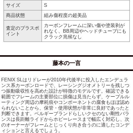
サイズ
S
商品状態
組み傷程度の超美品
カーボンフレームに深い傷や塗装剥が
査定のプラスポ
れなく、BB周辺やヘッドチューブにも
イント
クラック兆候なし
藤本の一言
FENIX SLはリドレーが2010年代後半に投入したエンデュラ
ンス系カーボンロードで、レーシングジオメトリーを残しつ
つ振動吸収性を高めた設計が特徴のモデルです。確認できる
範囲でフレームの主要部位に損傷は見当たらず、ケーブルル
ーティング周辺の摩耗痕やコンポーネントの腐食もほぼ認め
られないことから、保管・使用状態が非常に良好であったと
判断できます。ベルギーブランドらしいクセのない剛性バラ
ンスは長距離ライドからホビーレースまで幅広く対応し、次
のオーナーがフレームとじっくり向き合うのに適したコンデ
ィションと言えるでしょう。