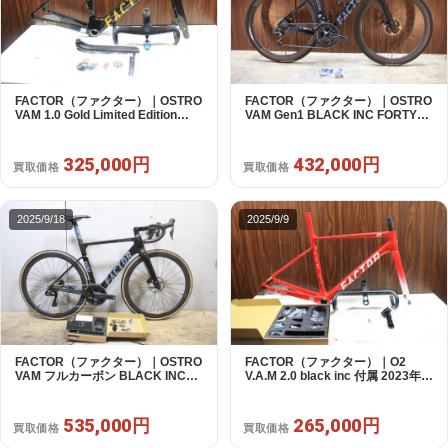
FACTOR（ファクター）｜OSTRO
FACTOR（ファクター）｜OSTRO
VAM 1.0 Gold Limited Edition
VAM Gen1 BLACK INC FORTY
2023年 49size｜中古｜買取金額
FIVE SHIMANO ULTEGRA R8070
325,000円
Di2 2X11S 49 2020年｜美品｜買
取金額 432,000円
325,000円
432,000円
買取価格
買取価格
2025/9/18
2025/9/9
FACTOR（ファクター）｜OSTRO
FACTOR（ファクター）｜O2
VAM フルカーボン BLACK INC
V.A.M 2.0 black inc 付属 2023年
FORTY FIVE ULTEGRA R8170
49size｜超美品｜買取金額
Di2 2X12S サイズ52 2021年モデ
265,000円
ル｜美品｜買取金額 535,000円
535,000円
265,000円
買取価格
買取価格