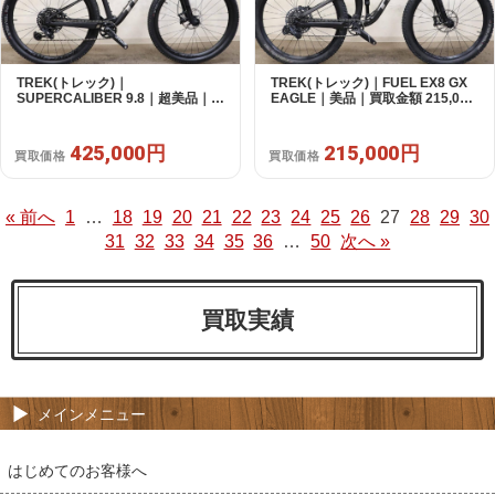
TREK(トレック)｜
TREK(トレック)｜FUEL EX8 GX
SUPERCALIBER 9.8｜超美品｜買
EAGLE｜美品｜買取金額 215,000
取金額 425,000円
円
425,000円
215,000円
買取価格
買取価格
« 前へ
1
…
18
19
20
21
22
23
24
25
26
27
28
29
30
31
32
33
34
35
36
…
50
次へ »
買取実績
メインメニュー
はじめてのお客様へ