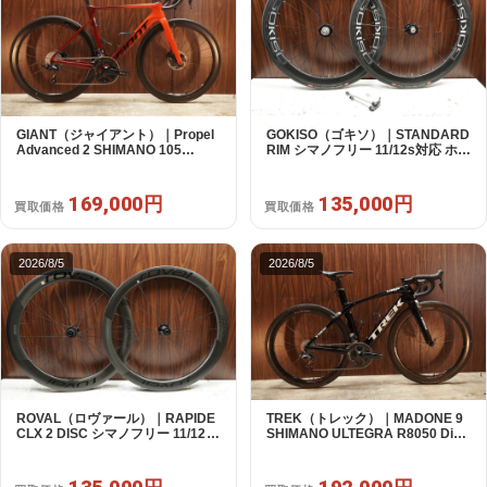
GIANT（ジャイアント）｜Propel
GOKISO（ゴキソ）｜STANDARD
Advanced 2 SHIMANO 105
RIM シマノフリー 11/12s対応 ホイ
R7120 2X12S S 2024年｜美品｜
ールセット｜美品｜買取金額
買取金額 169,000円
135,000円
169,000円
135,000円
買取価格
買取価格
2026/8/5
2026/8/5
ROVAL（ロヴァール）｜RAPIDE
TREK（トレック）｜MADONE 9
CLX 2 DISC シマノフリー 11/12s
SHIMANO ULTEGRA R8050 Di2
対応 ホイールセット｜中古｜買取
2X11S 50 2016年｜美品｜買取金
金額 135,000円
額 192,000円