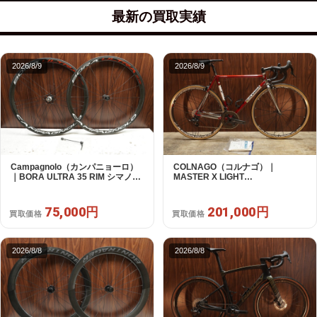
最新の買取実績
2026/8/9
2026/8/9
Campagnolo（カンパニョーロ）
COLNAGO（コルナゴ）｜
｜BORA ULTRA 35 RIM シマノフ
MASTER X LIGHT
リー 11/12s対応 ホイールセット｜
CAMPAGNOLO CHOLUS 2X11S
超美品｜買取金額 75,000円
SHAMAL ULTRA C15 530 2013頃
年｜美品｜買取金額 201,000円
75,000円
201,000円
買取価格
買取価格
2026/8/8
2026/8/8