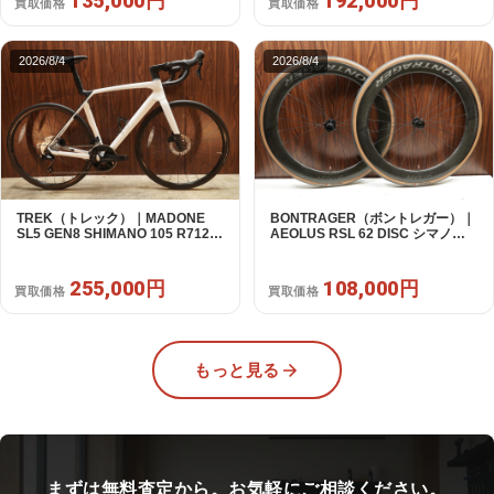
135,000円
192,000円
買取価格
買取価格
2026/8/4
2026/8/4
TREK（トレック）｜MADONE
BONTRAGER（ボントレガー）｜
SL5 GEN8 SHIMANO 105 R7120
AEOLUS RSL 62 DISC シマノフ
2X12S M/L 2026年｜アウトレット
リー 11/12s対応 ホイールセット｜
品｜買取金額 255,000円
中古｜買取金額 108,000円
255,000円
108,000円
買取価格
買取価格
もっと見る
まずは無料査定から。お気軽にご相談ください。