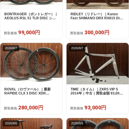
BONTRAGER（ボントレガー）｜
RIDLEY（リドレー）｜Kanzo
AEOLUS RSL 51 TLR DISC シマ
Fast SHIMANO GRX RX815 Di2
ノフリー 11/12s対応 ホイールセッ
1X11S S 2025年｜美品｜買取金額
ト｜中古｜買取金額 99,000円
300,000円
99,000円
300,000円
買取価格
買取価格
2026/8/7
2026/8/7
ROVAL（ロヴァール）｜最新
TIME（タイム）｜ZXRS VIP S
RAPIDE CLX 3 DISC XDR
2014年｜中古｜買取金額 93,000
SRAM12s対応 ホイールセット｜
円
美品｜買取金額 280,000円
280,000円
93,000円
買取価格
買取価格
2026/8/6
2026/8/6