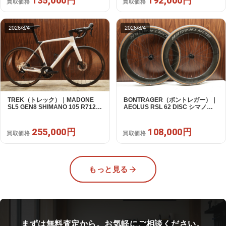
135,000円
192,000円
買取価格
買取価格
2026/8/4
2026/8/4
TREK（トレック）｜MADONE
BONTRAGER（ボントレガー）｜
SL5 GEN8 SHIMANO 105 R7120
AEOLUS RSL 62 DISC シマノフ
2X12S M/L 2026年｜アウトレット
リー 11/12s対応 ホイールセット｜
品｜買取金額 255,000円
中古｜買取金額 108,000円
255,000円
108,000円
買取価格
買取価格
もっと見る
まずは無料査定から。お気軽にご相談ください。