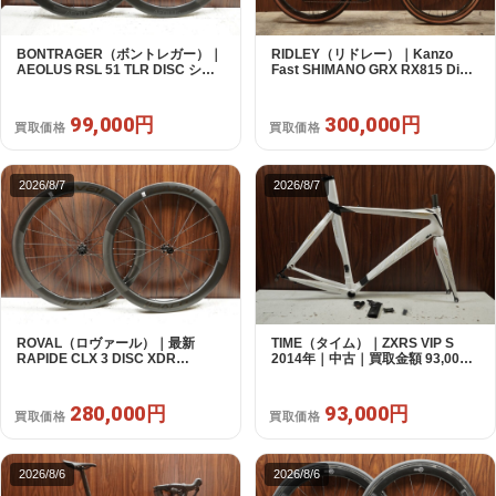
BONTRAGER（ボントレガー）｜
RIDLEY（リドレー）｜Kanzo
AEOLUS RSL 51 TLR DISC シマ
Fast SHIMANO GRX RX815 Di2
ノフリー 11/12s対応 ホイールセッ
1X11S S 2025年｜美品｜買取金額
ト｜中古｜買取金額 99,000円
300,000円
99,000円
300,000円
買取価格
買取価格
2026/8/7
2026/8/7
ROVAL（ロヴァール）｜最新
TIME（タイム）｜ZXRS VIP S
RAPIDE CLX 3 DISC XDR
2014年｜中古｜買取金額 93,000
SRAM12s対応 ホイールセット｜
円
美品｜買取金額 280,000円
280,000円
93,000円
買取価格
買取価格
2026/8/6
2026/8/6