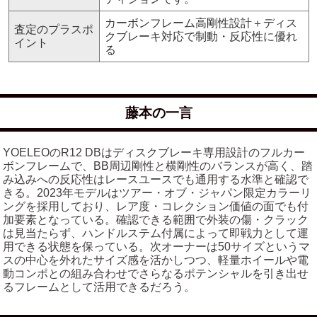
カーボンフレーム高剛性設計＋ディス
査定のプラスポ
クブレーキ対応で制動・反応性に優れ
イント
る
藤本の一言
YOELEOのR12 DBはディスクブレーキ専用設計のフルカー
ボンフレームで、BB周辺剛性と横剛性のバランスが高く、踏
み込みへの反応性はレースユースでも通用する水準と確認で
きる。2023年モデルはツアー・オブ・ジャパン限定カラーリ
ングを採用しており、レア度・コレクション価値の面でも付
加要素となっている。確認できる範囲で外装の傷・クラック
は見当たらず、ハンドルステム付属によって即戦力として運
用できる状態を保っている。次オーナーは50サイズというマ
スの中心を外れたサイズ感を活かしつつ、軽量ホイールや電
動コンポとの組み合わせでさらなるポテンシャルを引き出せ
るフレームとして活用できるだろう。