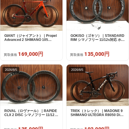
GIANT（ジャイアント）｜Propel
GOKISO（ゴキソ）｜STANDARD
Advanced 2 SHIMANO 105
RIM シマノフリー 11/12s対応 ホイ
R7120 2X12S S 2024年｜美品｜
ールセット｜美品｜買取金額
買取金額 169,000円
135,000円
169,000円
135,000円
買取価格
買取価格
2026/8/5
2026/8/5
ROVAL（ロヴァール）｜RAPIDE
TREK（トレック）｜MADONE 9
CLX 2 DISC シマノフリー 11/12s
SHIMANO ULTEGRA R8050 Di2
対応 ホイールセット｜中古｜買取
2X11S 50 2016年｜美品｜買取金
金額 135,000円
額 192,000円