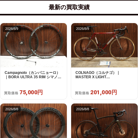
最新の買取実績
2026/8/9
2026/8/9
Campagnolo（カンパニョーロ）
COLNAGO（コルナゴ）｜
｜BORA ULTRA 35 RIM シマノフ
MASTER X LIGHT
リー 11/12s対応 ホイールセット｜
CAMPAGNOLO CHOLUS 2X11S
超美品｜買取金額 75,000円
SHAMAL ULTRA C15 530 2013頃
年｜美品｜買取金額 201,000円
75,000円
201,000円
買取価格
買取価格
2026/8/8
2026/8/8