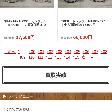
QUANTANA ROO｜カンタナルー
TREK｜トレック｜ MADONE2.1
｜ Te Quilo｜中古買取価格 37,500
｜中古買取価格 66,000円
円
37,500円
66,000円
買取価格
買取価格
« 前へ
1
…
400
401
402
403
404
405
406
407
408
409
410
411
412
413
414
415
次へ »
買取実績
メインメニュー
はじめてのお客様へ